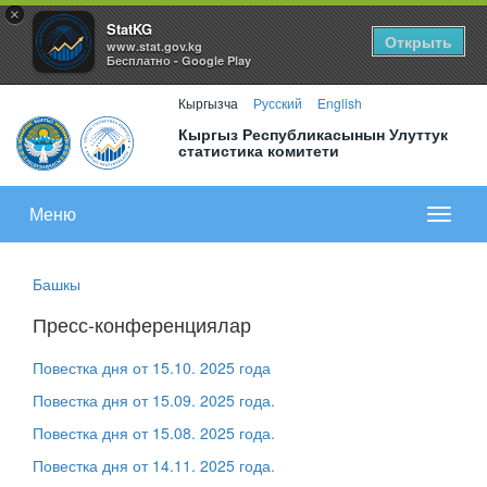
×
StatKG
Открыть
www.stat.gov.kg
Бесплатно - Google Play
Кыргызча
Русский
English
Кыргыз Республикасынын Улуттук
статистика комитети
Меню
Показа
меню
Башкы
Пресс-конференциялар
Повестка дня от 15.10. 2025 года
Повестка дня от 15.09. 2025 года.
Повестка дня от 15.08. 2025 года.
Повестка дня от 14.11. 2025 года.