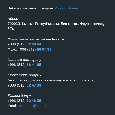
Веб-сайтты иштеп чыгуу —
Михаил Агеев
Адрес
720033, Кыргыз Республикасы, Бишкек ш., Фрунзе көчөсү,
374
Улутстаткомдун кабылдамасы
+996 (312)
62 60 84
Факс: +996 (312)
66 01 38
Ишеним телефону
+996 (312)
66 41 65
Маркетинг бөлүмү
(акы төлөнүүчү маалыматтар маселеси боюнча )
+996 (312)
32 47 03
Жалпы бөлүм:
+996 (312)
32 46 35
Email:
nsc_mail@stat.kg