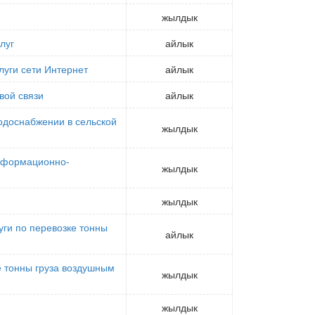
жылдык
луг
айлык
луги сети Интернет
айлык
вой связи
айлык
одоснабжении в сельской
жылдык
информационно-
жылдык
жылдык
уги по перевозке тонны
айлык
ке тонны груза воздушным
жылдык
жылдык