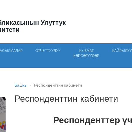
бликасынын Улуттук
митети
АСЫЛМАЛАР
ОТЧЕТТУУЛУК
КЫЗМАТ
КАЙРЫЛУУ
КӨРСӨТҮҮЛӨР
Башкы
Респонденттин кабинети
Респонденттин кабинети
Респонденттер ү