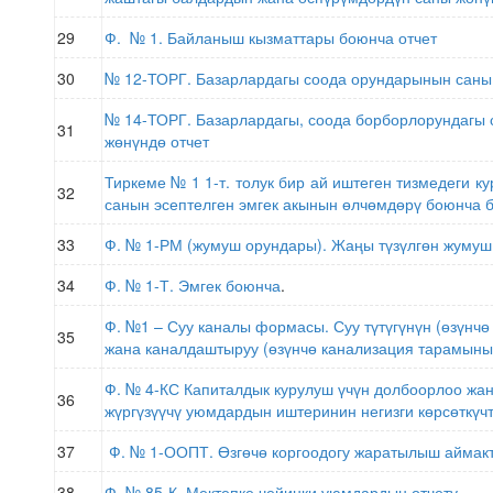
29
Ф. № 1. Байланыш кызматтары боюнча отчет
30
№ 12-ТОРГ. Базарлардагы соода орундарынын саны
№ 14-ТОРГ. Базарлардагы, соода борборлорундагы
31
жөнүндө отчет
Тиркеме № 1 1-т. толук бир ай иштеген тизмедеги 
32
санын эсептелген эмгек акынын өлчөмдөрү боюнча 
33
Ф. № 1-РМ (жумуш орундары). Жаңы түзүлгөн жумуш
34
Ф. № 1-Т. Эмгек боюнча
.
Ф. №1 – Суу каналы формасы. Суу түтүгүнүн (өзүнчө 
35
жана каналдаштыруу (өзүнчө канализация тарамыны
Ф. № 4-КС Капиталдык курулуш үчүн долбоорлоо жа
36
жүргүзүүчү уюмдардын иштеринин негизги көрсөткүч
37
Ф. № 1-ООПТ. Өзгөчө коргоодогу жаратылыш аймак
38
Ф. № 85-К. Мектепке чейинки уюмдардын отчету