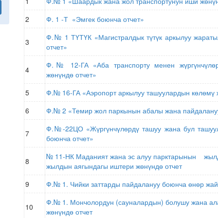
1
Ф.№ 1 «Шаардык жана жол транспортунун иши жөнү
2
Ф. 1 -Т «Эмгек боюнча отчет»
Ф.№ 1 ТҮТҮК
«Магистралдык түтүк аркылуу жарат
3
отчет»
Ф.№ 12-ГА «Аба транспорту менен жүргүнчүлөр
4
жөнүндө отчет»
5
Ф.№ 16-ГА «Аэропорт аркылуу ташуулардын көлөмү 
6
Ф.№ 2 «Темир жол паркынын абалы жана пайдалану
Ф.№
-22
ЦО «Жүргүнчүлөрдү ташуу жана бул ташуу
7
боюнча отчет»
№ 11-НК Маданият жана эс алуу парктарынын жыл
8
жылдын аягындагы иштери жөнүндө отчет
9
Ф.№ 1. Чийки заттарды пайдалануу боюнча өнөр жа
Ф.№ 1. Мончолордун (сауналардын) болушу жана а
10
жөнүндө отчет