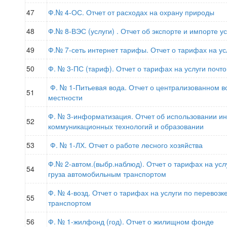
47
Ф.№ 4-ОС. Отчет от расходах на охрану природы
48
Ф.№ 8-ВЭС (услуги) . Отчет об экспорте и импорте ус
49
Ф.№ 7-сеть интернет тарифы. Отчет о тарифах на ус
50
Ф. № 3-ПС (тариф). Отчет о тарифах на услуги почто
Ф. № 1-Питьевая вода. Отчет о централизованном в
51
местности
Ф. № 3-информатизация. Отчет об использовании 
52
коммуникационных технологий и образовании
53
Ф. № 1-ЛХ. Отчет о работе лесного хозяйства
Ф.№ 2-автом.(выбр.наблюд). Отчет о тарифах на усл
54
груза автомобильным транспортом
Ф. № 4-возд. Отчет о тарифах на услуги по перевоз
55
транспортом
56
Ф. № 1-жилфонд (год). Отчет о жилищном фонде