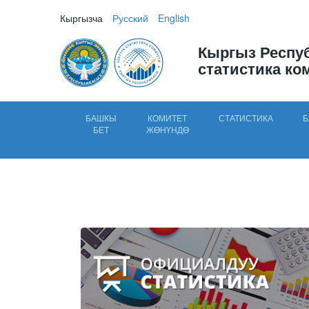
Кыргызча
Русский
English
Кыргыз Респу
статистика ко
БАШКЫ
КОМИТЕТ
СТАТИСТИКА
Б
БЕТ
ЖӨНҮНДӨ