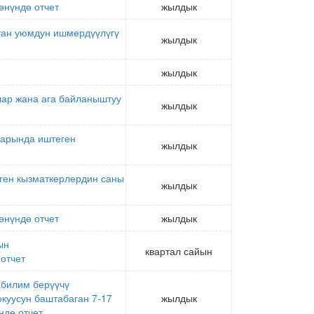
өнүндө отчет
жылдык
лган уюмдун ишмердүүлүгү
жылдык
жылдык
лар жана ага байланыштуу
жылдык
дарында иштеген
жылдык
ген кызматкерлердин саны
жылдык
өнүндө отчет
жылдык
ын
квартал сайын
отчет
билим берүүчү
куусун баштабаган 7-17
жылдык
ндө отчет