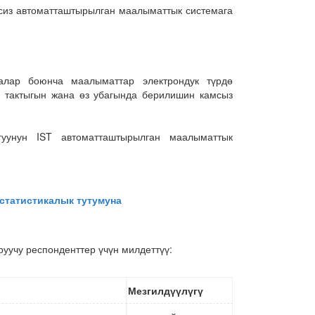
 сиз автоматташтырылган маалыматтык системага
алар боюнча маалыматтар электрондук түрдө
н, тактыгын жана өз убагында берилишин камсыз
ыгуунун IST автоматташтырылган маалыматтык
 статистикалык тутумуна
уучу респонденттер үчүн милдеттүү:
Мезгилдүүлүгү