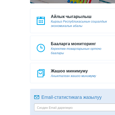
Айлык чыгарылыш
Кыргыз Республикасынын социалдык
экономикалык абалы
Бааларга мониторинг
Керектөө товарларынын орточо
баалары
Жашоо минимуму
Аныкталган жашоо минимуму
Email-статистикага жазылуу