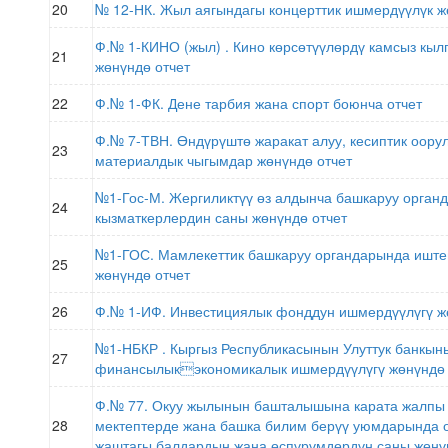
20
№ 12-НК. Жыл аягындагы концерттик ишмердүүлүк ж
Ф.№ 1-КИНО (жыл) . Кино көрсөтүүлөрдү камсыз кы
21
жөнүндө отчет
22
Ф.№ 1-ФК. Дене тарбия жана спорт боюнча отчет
Ф.№ 7-ТВН. Өндүрүштө жаракат алуу, кесиптик оору
23
материалдык чыгымдар жөнүндө отчет
№1-Гос-М. Жергиликтүү өз алдынча башкаруу орган
24
кызматкерлердин саны жөнүндө отчет
№1-ГОС. Мамлекеттик башкаруу органдарында иште
25
жөнүндө отчет
26
Ф.№ 1-ИФ. Инвестициялык фонддун ишмердүүлүгү ж
№1-НБКР . Кыргыз Республикасынын Улуттук банкын
27
финансылыкэкономикалык ишмердүүлүгү жөнүндө 
Ф.№ 77. Окуу жылынын башталышына карата жалпы 
28
мектептерде жана башка билим берүү уюмдарында о
жаштагы балдардын жана өспүрүмдөрдүн саны жөнү