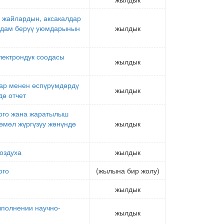
у жайлардын, аксакалдар
ардам берүү уюмдарынын
жылдык
лектрондук соодасы
жылдык
дар менен өспүрүмдөрдү
жылдык
дө отчет
ого жана жаратылыш
өмөл жүргүзүу жөнүндө
жылдык
оздуха
жылдык
ого
(жылына бир жолу)
жылдык
ыполнении научно-
жылдык