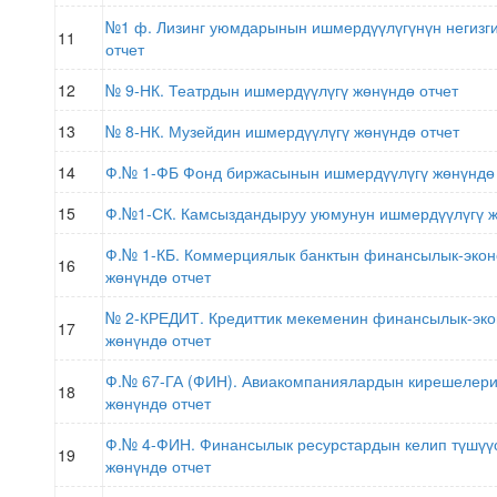
№1 ф. Лизинг уюмдарынын ишмердүүлүгүнүн негизги
11
отчет
12
№ 9-НК. Театрдын ишмердүүлүгү жөнүндө отчет
13
№ 8-НК. Музейдин ишмердүүлүгү жөнүндө отчет
14
Ф.№ 1-ФБ
Фонд биржасынын ишмердүүлүгү жөнүндө 
15
Ф.№1-СК. Камсыздандыруу уюмунун ишмердүүлүгү ж
Ф.№ 1-КБ. Коммерциялык банктын финансылык-экон
16
жөнүндө отчет
№ 2-КРЕДИТ. Кредиттик мекеменин финансылык-эк
17
жөнүндө отчет
Ф.№ 67-ГА (ФИН). Авиакомпаниялардын кирешелер
18
жөнүндө отчет
Ф.№ 4-ФИН. Финансылык ресурстардын келип түшү
19
жөнүндө отчет