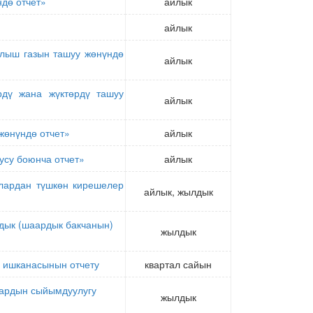
ндө отчет»
айлык
айлык
ылыш газын ташуу жөнүндө
айлык
дү жана жүктөрдү ташуу
айлык
жөнүндө отчет»
айлык
усу боюнча отчет»
айлык
лардан түшкөн кирешелер
айлык, жылдык
дык (шаардык бакчанын)
жылдык
й ишканасынын отчету
квартал сайын
лардын сыйымдуулугу
жылдык