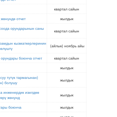
квартал сайын
 жөнүндө отчет
жылдык
 соода орундарынын саны
квартал сайын
курамдын кызматкерлеринин
(айлык) ноябрь айы
бөлүштү
 орундары боюнча отчет
квартал сайын
жылдык
суу түтүк тармагынан)
жылдык
н) болушу
на инженердик изилдөө
жылдык
төрү жөнунд
тары боюнча
жылдык
жылдык