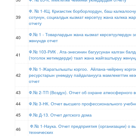
Ф. № 1-КЦ. Кризистик борборлордун, баш калкалооч
39
сотунун, социалдык кызмат көрсөтүү жана калкка ж
отчету
Ф.№ 1 - Товарлардын жана кызмат көрсөтүулөрдүн э
40
жөнүндө отчет
Ф.№ 103-РИК . Ата-энесинин багуусунан калган бал
41
(тоголок жетимдерди) таап жана жайгаштыруу жөнүн
Ф.№ 1-Жаратылышты коргоо. Айлана-чөйрөнү корго
42
ресурстарын үнөмдүү пайдаланууга мамлекеттик көз
отчет
43
Ф.№ 2-ТП (Воздух). Отчет об охране атмосферного в
44
Ф.№ 3-НК. Отчет высшего профессионального учебн
45
Ф.№ Д-13. Отчет детского дома
Ф.№ 1-Наука. Отчет предприятия (организации) о в
46
технических