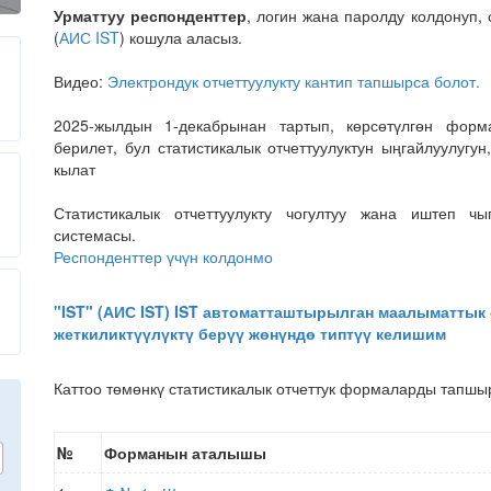
Урматтуу респонденттер
, логин жана паролду колдонуп,
(
АИС IST
) кошула аласыз.
Видео:
Электрондук отчеттуулукту кантип тапшырса болот.
2025-жылдын 1-декабрынан тартып, көрсөтүлгөн форм
берилет, бул статистикалык отчеттуулуктун ыңгайлуулугу
кылат
Статистикалык отчеттуулукту чогултуу жана иштеп ч
системасы.
Респонденттер үчүн колдонмо
"IST" (АИС IST) IST автоматташтырылган маалыматтык
жеткиликтүүлүктү берүү жөнүндө типтүү келишим
Каттоо төмөнкү статистикалык отчеттук формаларды тапшыр
№
Форманын аталышы