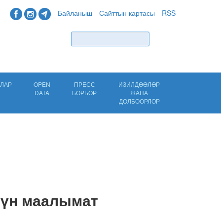
Байланыш
Сайттын картасы
RSS
Табуу
ЛАР
OPEN
ПРЕСС
ИЗИЛДӨӨЛӨР
DATA
БОРБОР
ЖАНА
ДОЛБООРЛОР
чүн маалымат