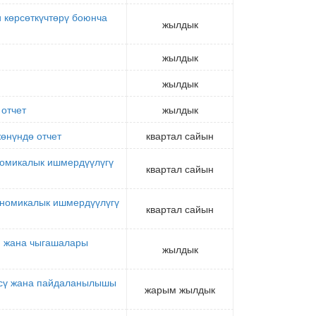
 көрсөткүчтөрү боюнча
жылдык
жылдык
жылдык
отчет
жылдык
өнүндө отчет
квартал сайын
омикалык ишмердүүлүгү
квартал сайын
ономикалык ишмердүүлүгү
квартал сайын
и жана чыгашалары
жылдык
үсү жана пайдаланылышы
жарым жылдык