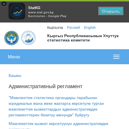
×
StatKG
Открыть
www.stat.gov.kg
Бесплатно - Google Play
Кыргызча
Русский
English
Кыргыз Республикасынын Улуттук
статистика комитети
Меню
Показа
меню
Башкы
Административный регламент
"Мамлекттик статистика органдары тарабынан
юридикалык жана жеке жактарга көрсөтүлө турган
мамлекеттик кызматтардын административдик
регламенттерин бекитүү жөнүндө" буйругу
Мамлекеттик кызмат көрсөтүүнүн административдик