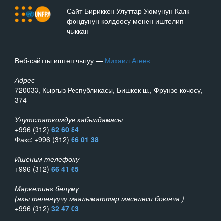
Сайт Бириккен Улуттар Уюмунун Калк
фондунун колдоосу менен иштелип
чыккан
Веб-сайтты иштеп чыгуу —
Михаил Агеев
Адрес
720033, Кыргыз Республикасы, Бишкек ш., Фрунзе көчөсү,
374
Улутстаткомдун кабылдамасы
+996 (312)
62 60 84
Факс: +996 (312)
66 01 38
Ишеним телефону
+996 (312)
66 41 65
Маркетинг бөлүмү
(акы төлөнүүчү маалыматтар маселеси боюнча )
+996 (312)
32 47 03