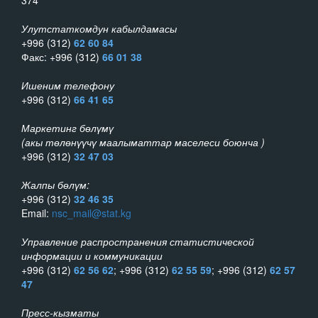
Улутстаткомдун кабылдамасы
+996 (312)
62 60 84
Факс: +996 (312)
66 01 38
Ишеним телефону
+996 (312)
66 41 65
Маркетинг бөлүмү
(акы төлөнүүчү маалыматтар маселеси боюнча )
+996 (312)
32 47 03
Жалпы бөлүм:
+996 (312)
32 46 35
Email:
nsc_mail@stat.kg
Управление распространения статистической
информации и коммуникации
+996 (312)
62 56 62
; +996 (312)
62 55 59
; +996 (312)
62 57
47
Пресс-кызматы