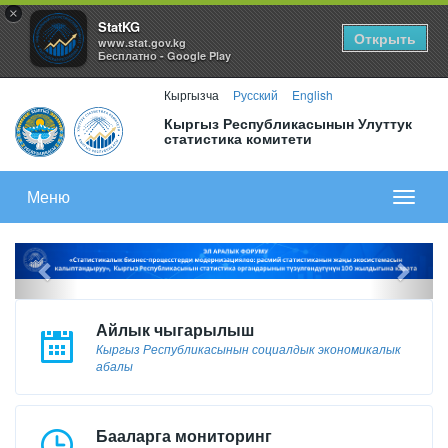
×
StatKG
Открыть
www.stat.gov.kg
Бесплатно - Google Play
Кыргызча
Русский
English
Кыргыз Республикасынын Улуттук
статистика комитети
Меню
Показа
меню
Айлык чыгарылыш
Кыргыз Республикасынын социалдык экономикалык
абалы
Бааларга мониторинг