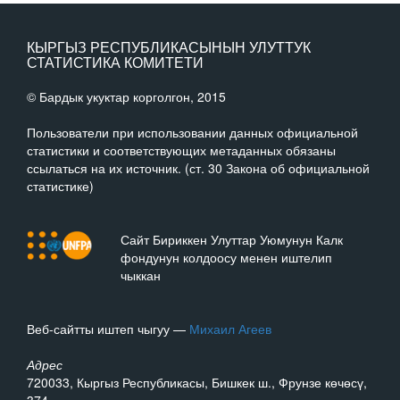
КЫРГЫЗ РЕСПУБЛИКАСЫНЫН УЛУТТУК
СТАТИСТИКА КОМИТЕТИ
© Бардык укуктар корголгон, 2015
Пользователи при использовании данных официальной
статистики и соответствующих метаданных обязаны
ссылаться на их источник. (ст. 30 Закона об официальной
статистике)
Сайт Бириккен Улуттар Уюмунун Калк
фондунун колдоосу менен иштелип
чыккан
Веб-сайтты иштеп чыгуу —
Михаил Агеев
Адрес
720033, Кыргыз Республикасы, Бишкек ш., Фрунзе көчөсү,
374