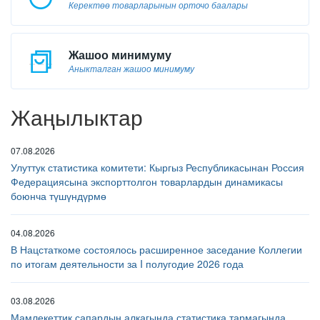
Керектөө товарларынын орточо баалары
Жашоо минимуму
Аныкталган жашоо минимуму
Жаңылыктар
07.08.2026
Улуттук статистика комитети: Кыргыз Республикасынан Россия
Федерациясына экспорттолгон товарлардын динамикасы
боюнча түшүндүрмө
04.08.2026
В Нацстаткоме состоялось расширенное заседание Коллегии
по итогам деятельности за I полугодие 2026 года
03.08.2026
Мамлекеттик сапардын алкагында статистика тармагында