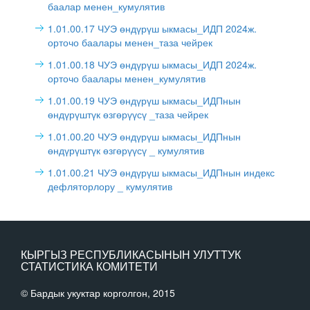
баалар менен_кумулятив
1.01.00.17 ЧУЭ өндүрүш ыкмасы_ИДП 2024ж.
орточо баалары менен_таза чейрек
1.01.00.18 ЧУЭ өндүрүш ыкмасы_ИДП 2024ж.
орточо баалары менен_кумулятив
1.01.00.19 ЧУЭ өндүрүш ыкмасы_ИДПнын
өндүрүштүк өзгөрүүсү _таза чейрек
1.01.00.20 ЧУЭ өндүрүш ыкмасы_ИДПнын
өндүрүштүк өзгөрүүсү _ кумулятив
1.01.00.21 ЧУЭ өндүрүш ыкмасы_ИДПнын индекс
дефляторлору _ кумулятив
КЫРГЫЗ РЕСПУБЛИКАСЫНЫН УЛУТТУК
СТАТИСТИКА КОМИТЕТИ
© Бардык укуктар корголгон, 2015