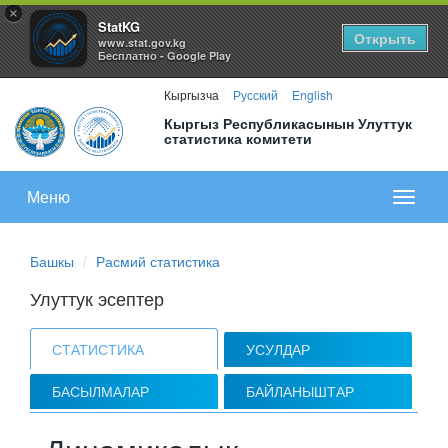
×
StatKG
Открыть
www.stat.gov.kg
Бесплатно - Google Play
Кыргызча
Русский
English
Кыргыз Республикасынын Улуттук
статистика комитети
Меню
Показа
меню
Башкы
Расмий статистика
Улуттук эсептер
СТАТИСТИКА
УСУЛДАР
БАСЫЛМАЛАР
БАЙЛАНЫШТАР