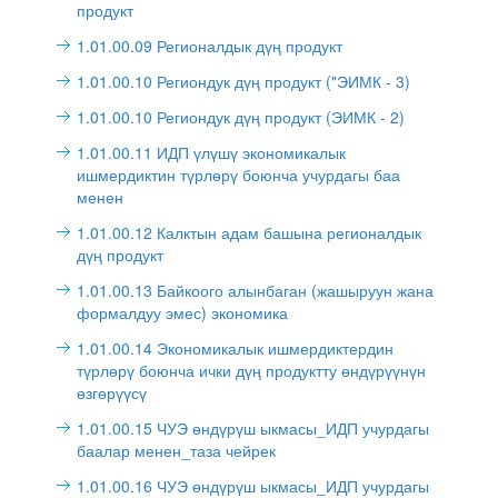
продукт
1.01.00.09 Регионалдык дүң продукт
1.01.00.10 Региондук дүң продукт ("ЭИМК - 3)
1.01.00.10 Региондук дүң продукт (ЭИМК - 2)
1.01.00.11 ИДП үлүшү экономикалык
ишмердиктин түрлөрү боюнча учурдагы баа
менен
1.01.00.12 Калктын адам башына регионалдык
дүң продукт
1.01.00.13 Байкоого алынбаган (жашыруун жана
формалдуу эмес) экономика
1.01.00.14 Экономикалык ишмердиктердин
түрлөрү боюнча ички дүң продуктту өндүрүүнүн
өзгөрүүсү
1.01.00.15 ЧУЭ өндүрүш ыкмасы_ИДП учурдагы
баалар менен_таза чейрек
1.01.00.16 ЧУЭ өндүрүш ыкмасы_ИДП учурдагы