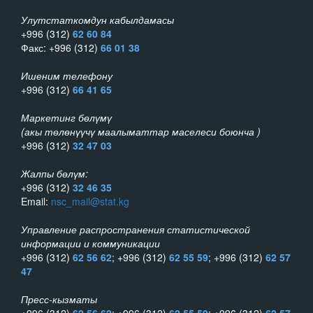
Улутстаткомдун кабылдамасы
+996 (312)
62 60 84
Факс: +996 (312)
66 01 38
Ишеним телефону
+996 (312)
66 41 65
Маркетинг бөлүмү
(акы төлөнүүчү маалыматтар маселеси боюнча )
+996 (312)
32 47 03
Жалпы бөлүм:
+996 (312)
32 46 35
Email:
nsc_mail@stat.kg
Управление распространения статистической
информации и коммуникации
+996 (312)
62 56 62
; +996 (312)
62 55 59
; +996 (312)
62 57
47
Пресс-кызматы