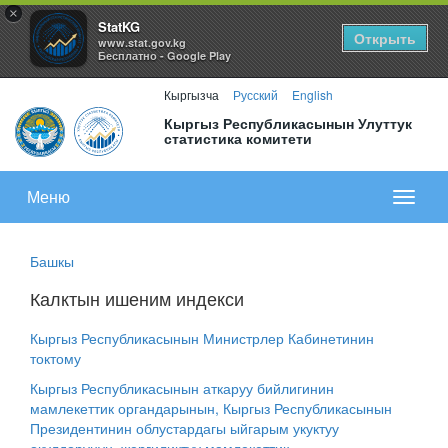
×
StatKG
Открыть
www.stat.gov.kg
Бесплатно - Google Play
Кыргызча
Русский
English
Кыргыз Республикасынын Улуттук
статистика комитети
Меню
Показа
меню
Башкы
Калктын ишеним индекси
Кыргыз Республикасынын Министрлер Кабинетинин
токтому
Кыргыз Республикасынын аткаруу бийлигинин
мамлекеттик органдарынын, Кыргыз Республикасынын
Президентинин облустардагы ыйгарым укуктуу