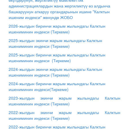
өкүлдөрүнүн, жергиликтүү мамлекеттик
администрациялардын жана жергиликтүү өз алдынча
башкаруунун аткаруу органдарынын ишине "Калктын
ишеним индекси" жөнүндө ЖОБО
2026-жылдын биринчи жарым жылындагы Калктын
ишениминин индекси
(Тиркеме)
2025-жылдын экинчи жарым жылындагы Калктын
ишениминин индекси (Тиркеме)
2025-жылдын биринчи жарым жылындагы Калктын
ишениминин индекси
(Тиркеме)
2024-жылдын экинчи жарым жылындагы Калктын
ишениминин индекси
(Тиркеме)
2024-жылдын биринчи жарым жылындагы Калктын
ишениминин индекси
(Тиркеме)
2023-жылдын экинчи жарым жылындагы Калктын
ишениминин индекси
(Тиркеме)
2022-жылдын экинчи жарым жылындагы Калктын
ишениминин индекси
(Тиркеме)
2022-жылдын биринчи жарым жылындагы Калктын