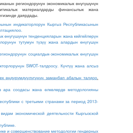
ликанын региондорунун экономикалык өнүгүшүнүн
литикалык материалдарды финансылык жана
егизинде даярдады.
арынын индикаторлорун Кыргыз Республикасынын
аптациялоо.
ык өнүгүшүнүн тенденцияларын жана көйгөйлөрүн
рлорунун тутумун
түзүү
жана алардын
өнүгүшүн
егиондорунун социалдык-экономикалык өнүгүшүн
кторлорунун SWOT-талдоосу. Күчтүү жана алсыз
ек өндүрүмдүүлүгүнүн заманбап абалын талдоо
.
з ара соодасы жана өлкөлөрдө методологияны
еспублики с третьими странами за период 2013-
видам экономической деятельности Кыргызской
публике.
лике и совершенствование методологии гендерных