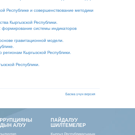
кой Республике и совершенствование методики
ства Кыргызской Республики.
а: формирование системы индикаторов
основе гравитационной модели.
ублике.
 регионам Кыргызской Республики.
гызской Республики.
Басма үчүн версия
ОРРУПЦИЯНЫ
ПАЙДАЛУУ
ДЫН АЛУУ
ШИЛТЕМЕЛЕР
рылуулар
Кыргыз Республикасынын