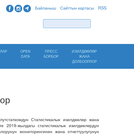
Байланыш
Сайттын картасы
RSS
Табуу
ЛАР
OPEN
ПРЕСС
ИЗИЛДӨӨЛӨР
DATA
БОРБОР
ЖАНА
ДОЛБООРЛОР
лор
Улутстаткомдун Статистикалык изилдөөлөр жана
те 2019-жылдагы статистикалык изилдөөлөрдүн
лорунун мониторингинин жана отчеттуулугунун