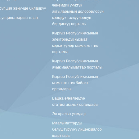
ченемдик укуктук
рупция жөнүндө билдирүү
актыларынын долбоорлорун
рупцияга каршы план
коомдук талкуулоонун
бирдиктүү порталы
Кыргыз Республикасынын
электрондук кызмат
көрсөтүүлөр мамлекеттик
порталы
Кыргыз Республикасынын
ачык маалыматтар порталы
Кыргыз Республикасынын
мамлекеттик бийлик
органдары
Башка өлкөлөрдүн
статистикалык органдары
Эл аралык уюмдар
Маалыматтарды
бөлүштүрүүнү лицензиялоо
шарттары