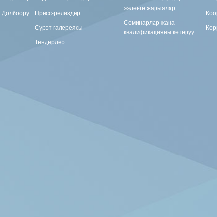
ээлөөгө жарыялар
н Долбоору
Пресс-релиздер
Коо
Семинарлар жана
Сүрөт галереясы
Кор
квалификацияны көтөрүү
Тендерлер