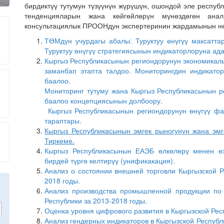
бирдиктүү тутумун түзүүнүн жүрүшүн, ошондой эле респуб
тенденцияларын жана көйгөйлөрүн мүнөздөгөн ана
консультациялык ПРООНдун экспертеринин жардамынын н
ТӨМдүн учурдагы абалы: Туруктуу өнүгүү максатт
Туруктуу өнүгүү стратегиясынын индикаторлоруна ад
Кыргыз Республикасынын региондорунун экономикал
заманбап этапта талдоо. Мониторингдин индикато
баалоо.
Мониторинг тутуму жана Кыргыз Республикасынын р
баалоо концепциясынын долбоору.
Кыргыз Республикасынын региондорунун өнүгүү фа
тараптары.
Кыргыз Республикасынын эмгек рыногунун жана эмг
Тиркеме.
Кыргыз Республикасынын ЕАЭБ өлкөлөрү менен ө
бирдей түргө келтирүү (унификакация).
Анализ о состоянии внешней торговли Кыргызской Р
2018 годы.
Анализ производства промышленной продукции по 
Республики за 2013-2018 годы.
Оценка уровня цифрового развития в Кыргызской Рес
Анализ гендерных индикаторов в Кыргызской Респуб