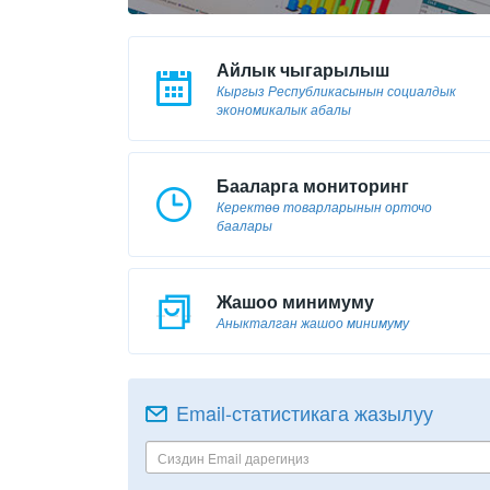
Айлык чыгарылыш
Кыргыз Республикасынын социалдык
экономикалык абалы
Бааларга мониторинг
Керектөө товарларынын орточо
баалары
Жашоо минимуму
Аныкталган жашоо минимуму
Email-статистикага жазылуу