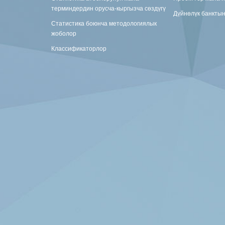
терминдердин орусча-кыргызча сөздүгү
Дүйнөлүк банкты
Статистика боюнча методологиялык
жоболор
Классификаторлор