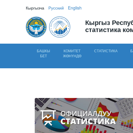
Кыргызча
Русский
English
Кыргыз Респу
статистика ко
БАШКЫ
КОМИТЕТ
СТАТИСТИКА
Б
БЕТ
ЖӨНҮНДӨ