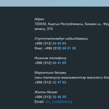
Адрес
720033, Кыргыз Республикасы, Бишкек ш., Фр
көчөсү, 374
Улутстаткомдун кабылдамасы
+996 (312)
62 60 84
Факс: +996 (312)
66 01 38
Ишеним телефону
+996 (312)
66 41 65
к
Маркетинг бөлүмү
(акы төлөнүүчү маалыматтар маселеси бою
+996 (312)
32 47 03
Жалпы бөлүм:
+996 (312)
32 46 35
Email:
nsc_mail@stat.kg