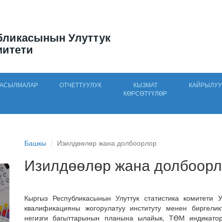
бликасынын Улуттук
митети
АСЫЛМАЛАР
ОТЧЕТТУУЛУК
КЫЗМАТ
КАЙРЫЛУУ
КӨРСӨТҮҮЛӨР
Башкы
Изилдөөлөр жана долбоорлор
Изилдөөлөр жана долбоор
Кыргыз Республикасынын Улуттук статистика комитети 
квалификацияны жогорулатуу институту менен биргелик
негизги багыттарынын планына ылайык, ТӨМ индикатор