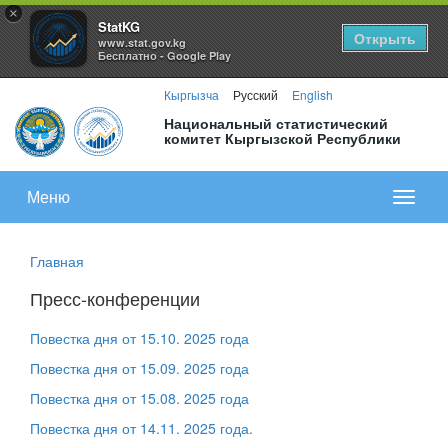
×
StatKG
Открыть
www.stat.gov.kg
Бесплатно - Google Play
Кыргызча
Русский
English
Национальный статистический
комитет Кыргызской Республики
Меню
Показа
меню
Главная
Пресс-конференции
Повестка дня от 15.10. 2025 года
Повестка дня от 15.09. 2025 года
Повестка дня от 15.08. 2025 года
Повестка дня от 14.11. 2025 года.