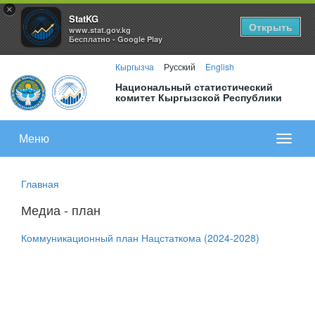
×
StatKG
Открыть
www.stat.gov.kg
Бесплатно - Google Play
Кыргызча
Русский
English
Национальный статистический
комитет Кыргызской Республики
Меню
Показа
меню
Главная
Медиа - план
Коммуникационный план Нацстаткома (2024-2028)