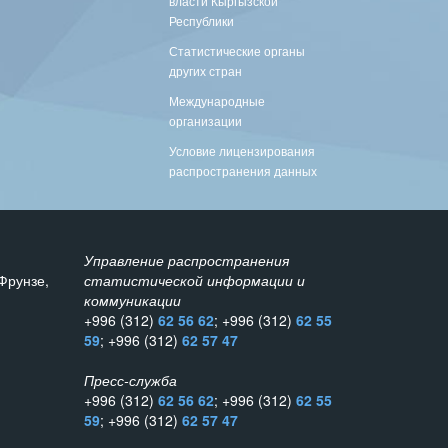
власти Кыргызской
Республики
Статистические органы
других стран
Международные
организации
Условие лицензирования
распространения данных
Управление распространения
Фрунзе,
статистической информации и
коммуникации
+996 (312)
62 56 62
; +996 (312)
62 55
59
; +996 (312)
62 57 47
Пресс-служба
+996 (312)
62 56 62
; +996 (312)
62 55
59
; +996 (312)
62 57 47