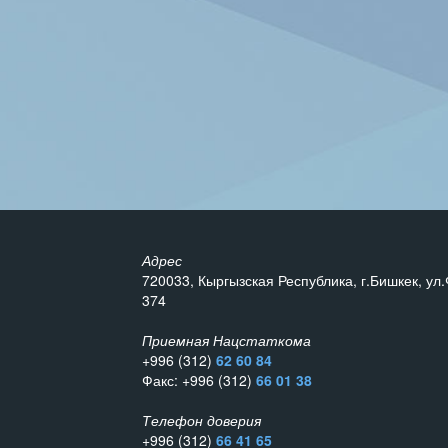
Адрес
720033, Кыргызская Республика, г.Бишкек, ул.
374
Приемная Нацстаткома
+996 (312)
62 60 84
Факс: +996 (312)
66 01 38
Телефон доверия
+996 (312)
66 41 65