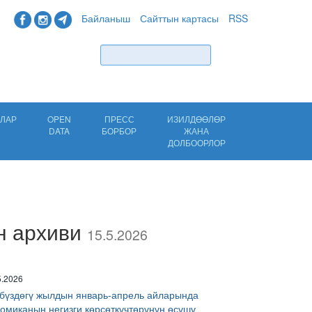
Байланыш
Сайттын картасы
RSS
Табуу
ЛАР
OPEN
ПРЕСС
ИЗИЛДӨӨЛӨР
DATA
БОРБОР
ЖАНА
ДОЛБООРЛОР
н архиви
15.5.2026
5.2026
үбүздөгү жылдын январь-апрель айларында
омиканын негизги көрсөткүчтөрүнүн өсүшү