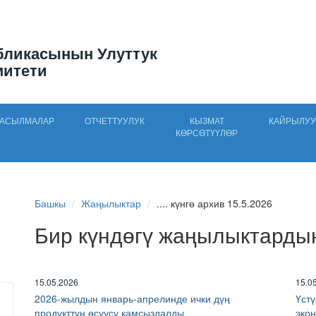
бликасынын Улуттук
митети
АСЫЛМАЛАР
ОТЧЕТТУУЛУК
КЫЗМАТ
КАЙРЫЛУУ
КӨРСӨТҮҮЛӨР
Башкы
Жаңылыктар
.... күнгө архив 15.5.2026
Бир күндөгү жаңылыктарды
15.05.2026
15.0
2026-жылдын январь-апрелинде ички дүӊ
Үст
продукттун өсүүсү камсыздалды
экон