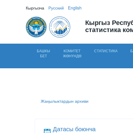
Кыргызча
Русский
English
Кыргыз Респу
статистика ко
БАШКЫ
КОМИТЕТ
СТАТИСТИКА
Б
БЕТ
ЖӨНҮНДӨ
Жаңылыктардын архиви
Датасы боюнча