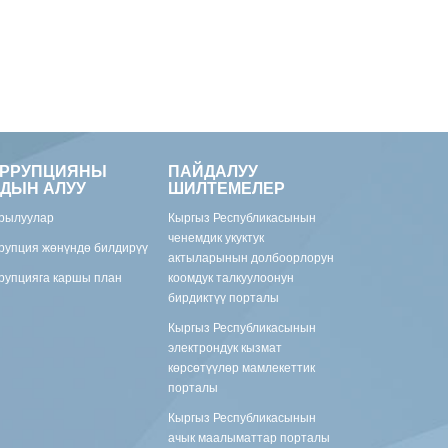
ОРРУПЦИЯНЫ
ПАЙДАЛУУ
ДЫН АЛУУ
ШИЛТЕМЕЛЕР
рылуулар
Кыргыз Республикасынын
ченемдик укуктук
рупция жөнүндө билдирүү
актыларынын долбоорлорун
рупцияга каршы план
коомдук талкуулоонун
бирдиктүү порталы
Кыргыз Республикасынын
электрондук кызмат
көрсөтүүлөр мамлекеттик
порталы
Кыргыз Республикасынын
ачык маалыматтар порталы