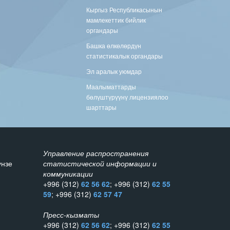
Кыргыз Республикасынын
мамлекеттик бийлик
органдары
Башка өлкөлөрдүн
статистикалык органдары
Эл аралык уюмдар
Маалыматтарды
бөлүштүрүүнү лицензиялоо
шарттары
Управление распространения
унзе
статистической информации и
коммуникации
+996 (312)
62 56 62
; +996 (312)
62 55
59
; +996 (312)
62 57 47
Пресс-кызматы
+996 (312)
62 56 62
; +996 (312)
62 55