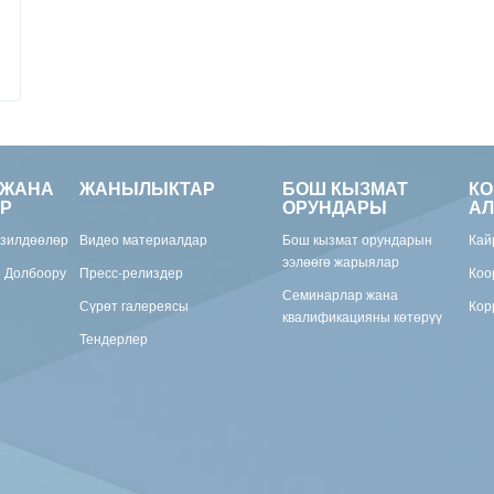
 ЖАНА
ЖАНЫЛЫКТАР
БОШ КЫЗМАТ
К
Р
ОРУНДАРЫ
АЛ
изилдөөлөр
Видео материалдар
Бош кызмат орундарын
Кай
ээлөөгө жарыялар
н Долбоору
Пресс-релиздер
Коо
Семинарлар жана
Сүрөт галереясы
Кор
квалификацияны көтөрүү
Тендерлер