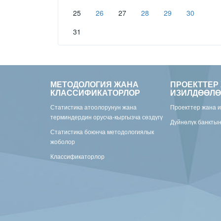
25
26
27
28
29
30
31
МЕТОДОЛОГИЯ ЖАНА
ПРОЕКТТЕР
КЛАССИФИКАТОРЛОР
ИЗИЛДӨӨЛӨ
Статистика атоолорунун жана
Проекттер жана 
терминдердин орусча-кыргызча сөздүгү
Дүйнөлүк банкты
Статистика боюнча методологиялык
жоболор
Классификаторлор