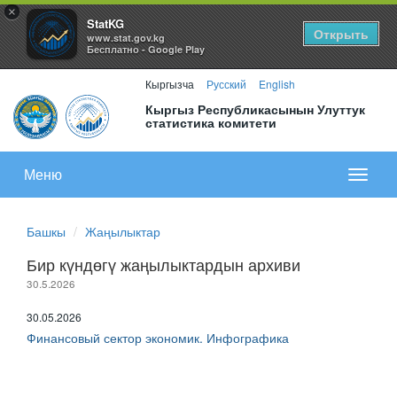
×
StatKG
Открыть
www.stat.gov.kg
Бесплатно - Google Play
Кыргызча
Русский
English
Кыргыз Республикасынын Улуттук
статистика комитети
Меню
Показа
меню
Башкы
Жаңылыктар
Бир күндөгү жаңылыктардын архиви
30.5.2026
30.05.2026
Финансовый сектор экономик. Инфографика