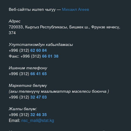
Веб-сайтты иштеп чыгуу —
Михаил Агеев
Адрес
720033, Кыргыз Республикасы, Бишкек ш., Фрунзе көчөсү,
374
Улутстаткомдун кабылдамасы
+996 (312)
62 60 84
Факс: +996 (312)
66 01 38
Ишеним телефону
+996 (312)
66 41 65
Маркетинг бөлүмү
(акы төлөнүүчү маалыматтар маселеси боюнча )
+996 (312)
32 47 03
Жалпы бөлүм:
+996 (312)
32 46 35
Email:
nsc_mail@stat.kg