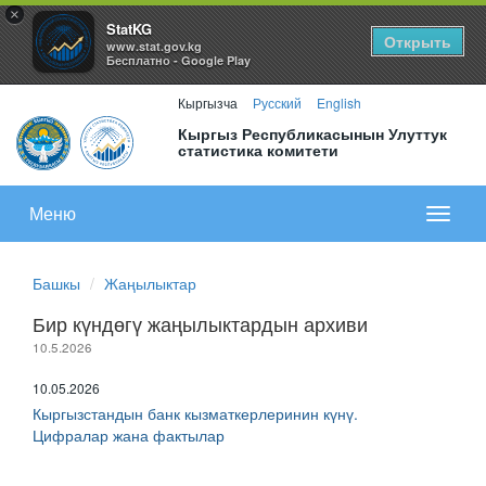
×
StatKG
Открыть
www.stat.gov.kg
Бесплатно - Google Play
Кыргызча
Русский
English
Кыргыз Республикасынын Улуттук
статистика комитети
Меню
Показа
меню
Башкы
Жаңылыктар
Бир күндөгү жаңылыктардын архиви
10.5.2026
10.05.2026
Кыргызстандын банк кызматкерлеринин күнү.
Цифралар жана фактылар