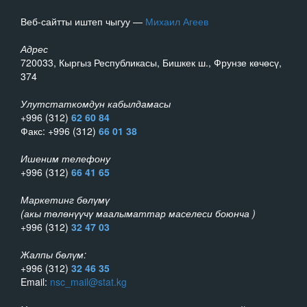
Веб-сайтты иштеп чыгуу —
Михаил Агеев
Адрес
720033, Кыргыз Республикасы, Бишкек ш., Фрунзе көчөсү,
374
Улутстаткомдун кабылдамасы
+996 (312)
62 60 84
Факс: +996 (312)
66 01 38
Ишеним телефону
+996 (312)
66 41 65
Маркетинг бөлүмү
(акы төлөнүүчү маалыматтар маселеси боюнча )
+996 (312)
32 47 03
Жалпы бөлүм:
+996 (312)
32 46 35
Email:
nsc_mail@stat.kg