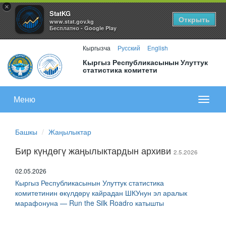
×
StatKG
Открыть
www.stat.gov.kg
Бесплатно - Google Play
Кыргызча
Русский
English
Кыргыз Республикасынын Улуттук
статистика комитети
Меню
Показа
меню
Башкы
Жаңылыктар
Бир күндөгү жаңылыктардын архиви
2.5.2026
02.05.2026
Кыргыз Республикасынын Улуттук статистика
комитетинин өкүлдөрү кайрадан ШКУнун эл аралык
марафонуна — Run the Silk Roadго катышты