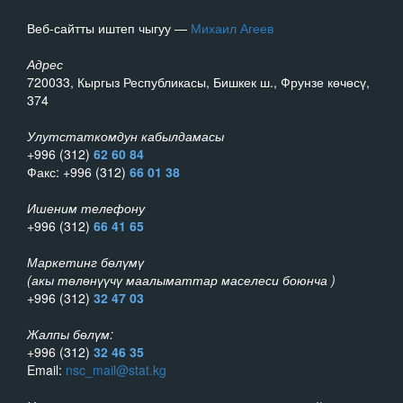
Веб-сайтты иштеп чыгуу —
Михаил Агеев
Адрес
720033, Кыргыз Республикасы, Бишкек ш., Фрунзе көчөсү,
374
Улутстаткомдун кабылдамасы
+996 (312)
62 60 84
Факс: +996 (312)
66 01 38
Ишеним телефону
+996 (312)
66 41 65
Маркетинг бөлүмү
(акы төлөнүүчү маалыматтар маселеси боюнча )
+996 (312)
32 47 03
Жалпы бөлүм:
+996 (312)
32 46 35
Email:
nsc_mail@stat.kg