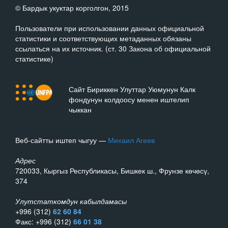
© Бардык укуктар корголгон, 2015
Пользователи при использовании данных официальной
статистики и соответствующих метаданных обязаны
ссылаться на их источник. (ст. 30 Закона об официальной
статистике)
Сайт Бириккен Улуттар Уюмунун Калк
фондунун колдоосу менен иштелип
чыккан
Веб-сайтты иштеп чыгуу —
Михаил Агеев
Адрес
720033, Кыргыз Республикасы, Бишкек ш., Фрунзе көчөсү,
374
Улутстаткомдун кабылдамасы
+996 (312)
62 60 84
Факс: +996 (312)
66 01 38