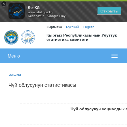
×
StatKG
Открыть
www.stat.gov.kg
Бесплатно - Google Play
Кыргызча
Русский
English
Кыргыз Республикасынын Улуттук
статистика комитети
Меню
Показа
меню
Башкы
Чүй облусунун статистикасы
Чуй облусунун социалдык 