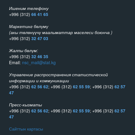
Ишеним телефону
+996 (312)
66 41 65
Маркетинг бөлүмү
(акы төлөнүүчү маалыматтар маселеси боюнча )
+996 (312)
32 47 03
Жалпы бөлүм:
+996 (312)
32 46 35
Email:
nsc_mail@stat.kg
Управление распространения статистической
информации и коммуникации
+996 (312)
62 56 62
; +996 (312)
62 55 59
; +996 (312)
62 57
47
Пресс-кызматы
+996 (312)
62 56 62
; +996 (312)
62 55 59
; +996 (312)
62 57
47
Сайттын картасы