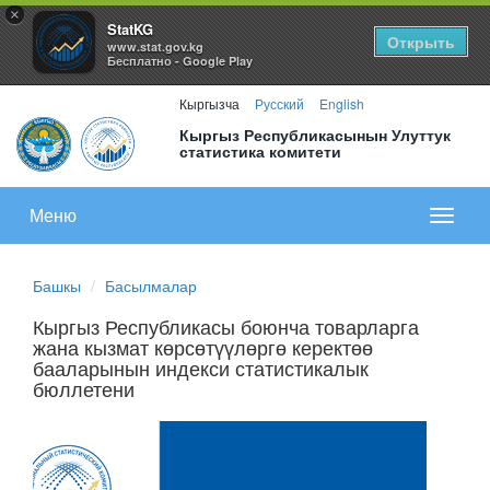
×
StatKG
Открыть
www.stat.gov.kg
Бесплатно - Google Play
Кыргызча
Русский
English
Кыргыз Республикасынын Улуттук
статистика комитети
Меню
Показа
меню
Башкы
Басылмалар
Кыргыз Республикасы боюнча товарларга
жана кызмат көрсөтүүлөргө керектөө
бааларынын индекси статистикалык
бюллетени