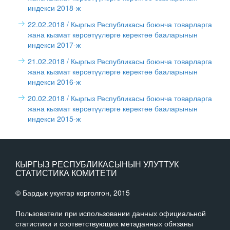
индекси 2018-ж
22.02.2018
/ Кыргыз Республикасы боюнча товарларга
жана кызмат көрсөтүүлөргө керектөө бааларынын
индекси 2017-ж
21.02.2018
/ Кыргыз Республикасы боюнча товарларга
жана кызмат көрсөтүүлөргө керектөө бааларынын
индекси 2016-ж
20.02.2018
/ Кыргыз Республикасы боюнча товарларга
жана кызмат көрсөтүүлөргө керектөө бааларынын
индекси 2015-ж
КЫРГЫЗ РЕСПУБЛИКАСЫНЫН УЛУТТУК
СТАТИСТИКА КОМИТЕТИ
© Бардык укуктар корголгон, 2015
Пользователи при использовании данных официальной
статистики и соответствующих метаданных обязаны