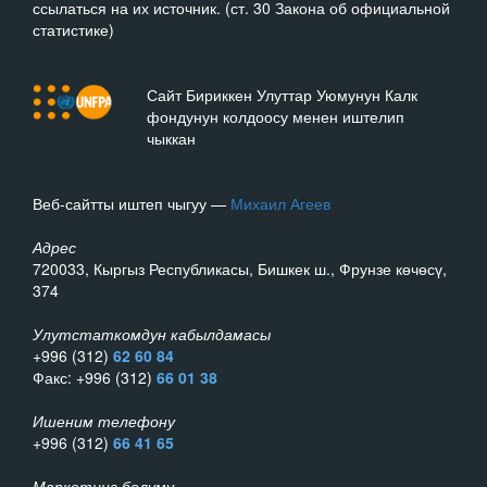
ссылаться на их источник. (ст. 30 Закона об официальной
статистике)
Сайт Бириккен Улуттар Уюмунун Калк
фондунун колдоосу менен иштелип
чыккан
Веб-сайтты иштеп чыгуу —
Михаил Агеев
Адрес
720033, Кыргыз Республикасы, Бишкек ш., Фрунзе көчөсү,
374
Улутстаткомдун кабылдамасы
+996 (312)
62 60 84
Факс: +996 (312)
66 01 38
Ишеним телефону
+996 (312)
66 41 65
Маркетинг бөлүмү