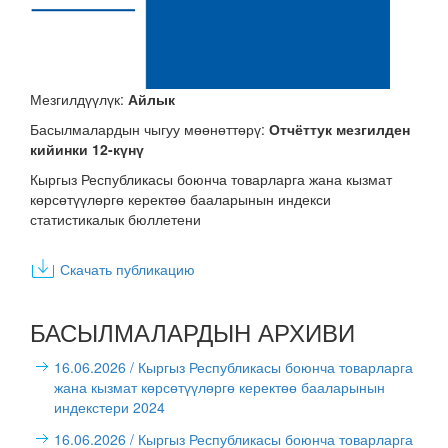
Мезгилдүүлүк:
Айлык
Басылмалардын чыгуу мөөнөттөрү:
Отчёттук мезгилден
кийинки 12-күнү
Кыргыз Республикасы боюнча товарларга жана кызмат
көрсөтүүлөргө керектөө бааларынын индекси
статистикалык бюллетени
Скачать публикацию
БАСЫЛМАЛАРДЫН АРХИВИ
16.06.2026
/ Кыргыз Республикасы боюнча товарларга
жана кызмат көрсөтүүлөргө керектөө бааларынын
индекстери 2024
16.06.2026
/ Кыргыз Республикасы боюнча товарларга