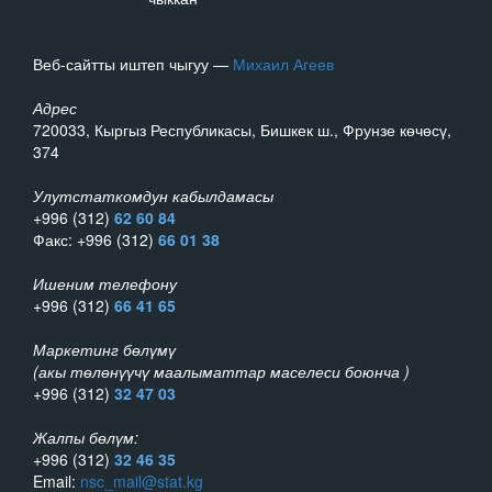
Веб-сайтты иштеп чыгуу —
Михаил Агеев
Адрес
720033, Кыргыз Республикасы, Бишкек ш., Фрунзе көчөсү,
374
Улутстаткомдун кабылдамасы
+996 (312)
62 60 84
Факс: +996 (312)
66 01 38
Ишеним телефону
+996 (312)
66 41 65
Маркетинг бөлүмү
(акы төлөнүүчү маалыматтар маселеси боюнча )
+996 (312)
32 47 03
Жалпы бөлүм:
+996 (312)
32 46 35
Email:
nsc_mail@stat.kg