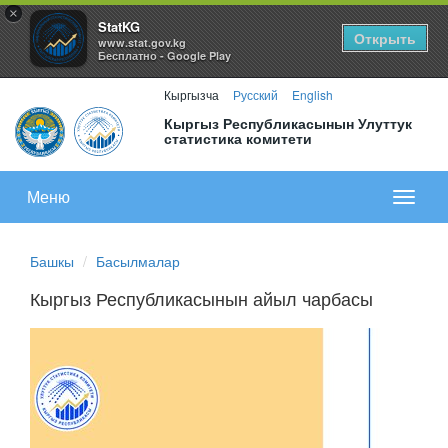
×
StatKG
Открыть
www.stat.gov.kg
Бесплатно - Google Play
Кыргызча
Русский
English
Кыргыз Республикасынын Улуттук
статистика комитети
Меню
Показа
меню
Башкы
Басылмалар
Кыргыз Республикасынын айыл чарбасы