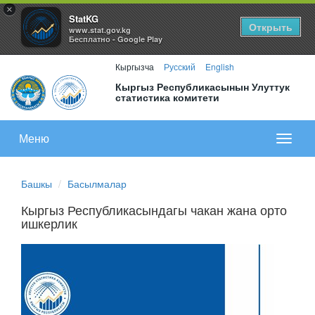
×
StatKG
Открыть
www.stat.gov.kg
Бесплатно - Google Play
Кыргызча
Русский
English
Кыргыз Республикасынын Улуттук
статистика комитети
Меню
Показа
меню
Башкы
Басылмалар
Кыргыз Республикасындагы чакан жана орто
ишкерлик