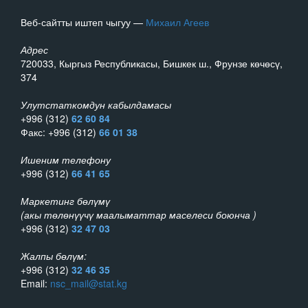
Веб-сайтты иштеп чыгуу —
Михаил Агеев
Адрес
720033, Кыргыз Республикасы, Бишкек ш., Фрунзе көчөсү,
374
Улутстаткомдун кабылдамасы
+996 (312)
62 60 84
Факс: +996 (312)
66 01 38
Ишеним телефону
+996 (312)
66 41 65
Маркетинг бөлүмү
(акы төлөнүүчү маалыматтар маселеси боюнча )
+996 (312)
32 47 03
Жалпы бөлүм:
+996 (312)
32 46 35
Email:
nsc_mail@stat.kg