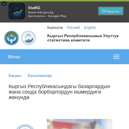
×
StatKG
Открыть
www.stat.gov.kg
Бесплатно - Google Play
Кыргызча
Русский
English
Кыргыз Республикасынын Улуттук
статистика комитети
Меню
Показа
меню
Башкы
Басылмалар
Кыргыз Республикасындагы базарлардын
жана соода борборлордун ишмердиги
жөнүндө