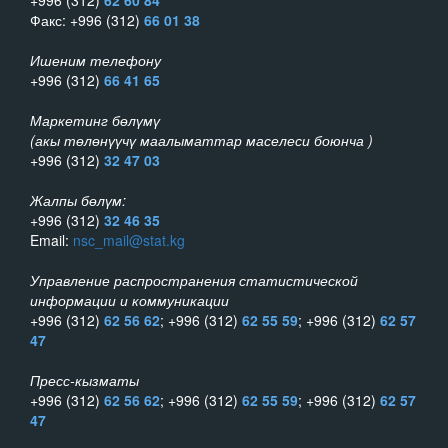
+996 (312)
62 60 84
Факс: +996 (312)
66 01 38
Ишеним телефону
+996 (312)
66 41 65
Маркетинг бөлүмү
(акы төлөнүүчү маалыматтар маселеси боюнча )
+996 (312)
32 47 03
Жалпы бөлүм:
+996 (312)
32 46 35
Email:
nsc_mail@stat.kg
Управление распространения статистической
информации и коммуникации
+996 (312)
62 56 62
; +996 (312)
62 55 59
; +996 (312)
62 57
47
Пресс-кызматы
+996 (312)
62 56 62
; +996 (312)
62 55 59
; +996 (312)
62 57
47