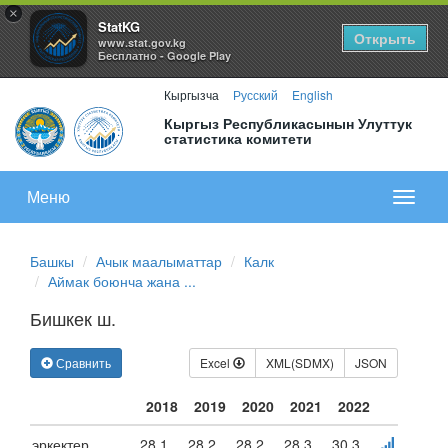
×
StatKG
Открыть
www.stat.gov.kg
Бесплатно - Google Play
Кыргызча
Русский
English
Кыргыз Республикасынын Улуттук
статистика комитети
Меню
Показа
меню
Башкы
Ачык маалыматтар
Калк
Аймак боюнча жана ...
Бишкек ш.
Сравнить
Excel
XML(SDMX)
JSON
2018
2019
2020
2021
2022
эркектер
28.1
28.2
28.2
28.3
30.3