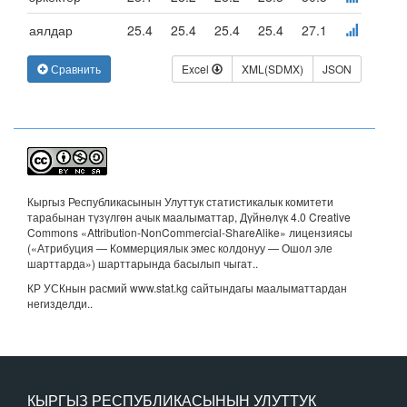
аялдар
25.4
25.4
25.4
25.4
27.1
Сравнить
Excel
XML(SDMX)
JSON
Кыргыз Республикасынын Улуттук статистикалык комитети
тарабынан түзүлгөн ачык маалыматтар, Дүйнөлүк 4.0 Creative
Commons «Attribution-NonCommercial-ShareAlike» лицензиясы
(«Атрибуция — Коммерциялык эмес колдонуу — Ошол эле
шарттарда») шарттарында басылып чыгат.
.
КР УСКнын расмий www.stat.kg сайтындагы маалыматтардан
негизделди..
КЫРГЫЗ РЕСПУБЛИКАСЫНЫН УЛУТТУК