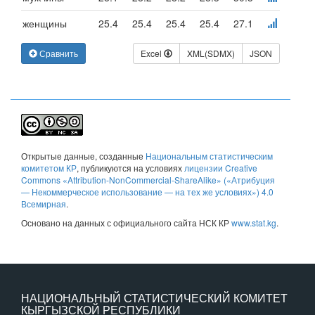
женщины
25.4
25.4
25.4
25.4
27.1
Сравнить
Excel
XML(SDMX)
JSON
Открытые данные
, созданные
Национальным статистическим
комитетом КР
, публикуются на условиях
лицензии Creative
Commons «Attribution-NonCommercial-ShareAlike» («Атрибуция
— Некоммерческое использование — на тех же условиях») 4.0
Всемирная
.
Основано на данных с официального сайта НСК КР
www.stat.kg
.
НАЦИОНАЛЬНЫЙ СТАТИСТИЧЕСКИЙ КОМИТЕТ
КЫРГЫЗСКОЙ РЕСПУБЛИКИ