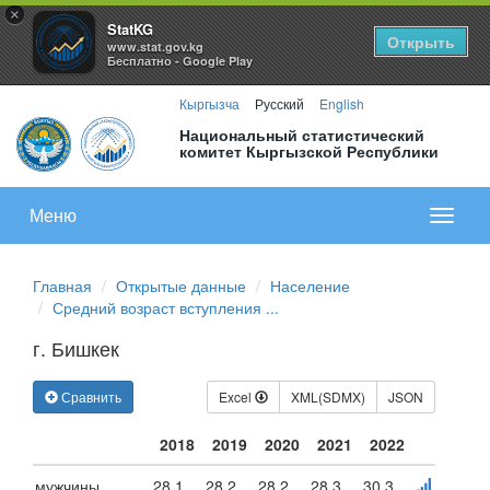
×
StatKG
Открыть
www.stat.gov.kg
Бесплатно - Google Play
Кыргызча
Русский
English
Национальный статистический
комитет Кыргызской Республики
Меню
Показа
меню
Главная
Открытые данные
Население
Средний возраст вступления ...
г. Бишкек
Сравнить
Excel
XML(SDMX)
JSON
2018
2019
2020
2021
2022
мужчины
28.1
28.2
28.2
28.3
30.3