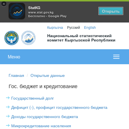
×
StatKG
Открыть
www.stat.gov.kg
Бесплатно - Google Play
Кыргызча
Русский
English
Национальный статистический
комитет Кыргызской Республики
Меню
Показа
меню
Главная
Открытые данные
Гос. бюджет и кредитование
Государственный долг
Дефицит (-), профицит государственного бюджета
Доходы государственного бюджета
Микрокредитование населения