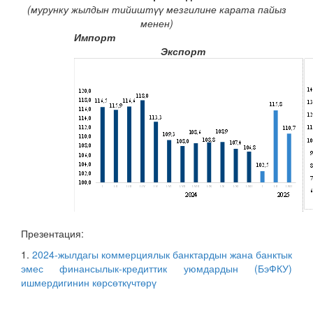
(мурунку жылдын тийиштүү мезгилине карата пайыз
менен)
Импо
Экспорт
Презентация:
1.
2024-жылдагы коммерциялык банктардын жана банктык
эмес финансылык-кредиттик уюмдардын (БэФКУ)
ишмердигинин көрсөткүчтөрү