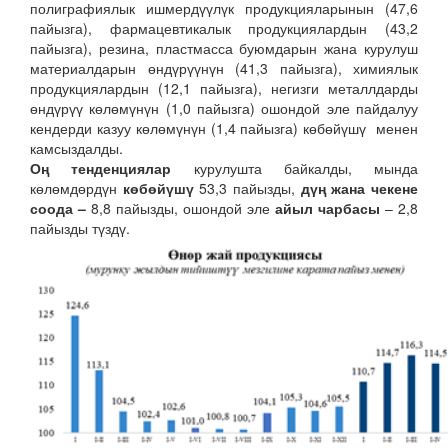
полиграфиялык ишмердүүлүк продукцияларынын (47,6
пайызга), фармацевтикалык продукциялардын (43,2
пайызга), резина, пластмасса буюмдарын жана курулуш
материалдарын өндүрүүнүн (41,3 пайызга), химиялык
продукциялардын (12,1 пайызга), негизги металлдарды
өндүрүү көлөмүнүн (1,0 пайызга) ошондой эле пайдалуу
кендерди казуу көлөмүнүн (1,4 пайызга) көбөйүшү менен
камсыздалды.
Оң тенденциялар
курулушта байкалды, мында
көлөмдөрдүн
көбөйүшү
53,3 пайызды,
дүң жана чекене
соода –
8,8 пайызды, ошондой эле
айыл чарбасы
– 2,8
пайызды түздү.