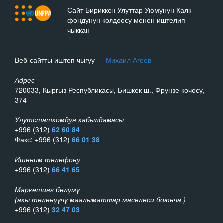
Сайт Бириккен Улуттар Уюмунун Калк
фондунун колдоосу менен иштелип
чыккан
Веб-сайтты иштеп чыгуу —
Михаил Агеев
Адрес
720033, Кыргыз Республикасы, Бишкек ш., Фрунзе көчөсү,
374
Улутстаткомдун кабылдамасы
+996 (312)
62 60 84
Факс: +996 (312)
66 01 38
Ишеним телефону
+996 (312)
66 41 65
Маркетинг бөлүмү
(акы төлөнүүчү маалыматтар маселеси боюнча )
+996 (312)
32 47 03