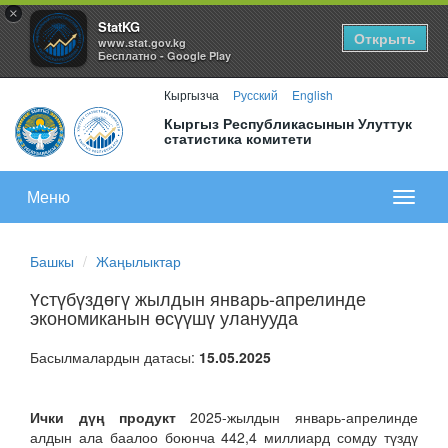
×
StatKG
Открыть
www.stat.gov.kg
Бесплатно - Google Play
Кыргызча
Русский
English
Кыргыз Республикасынын Улуттук
статистика комитети
Меню
Показа
меню
Башкы
Жаңылыктар
Үстүбүздөгү жылдын январь-апрелинде
экономиканын өсүүшү уланууда
Басылмалардын датасы:
15.05.2025
Ички дүң продукт
2025-жылдын январь-апрелинде
алдын ала баалоо боюнча 442,4 миллиард сомду түздү