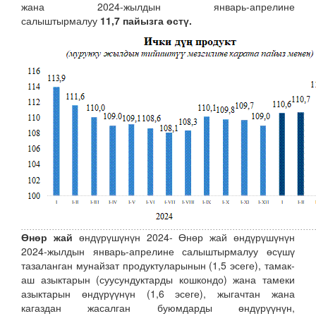
жана 2024-жылдын январь-апрелине
салыштырмалуу
11,7 пайызга өстү.
Өнөр жай
өндүрүшүнүн 2024- Өнөр жай өндүрүшүнүн
2024-жылдын январь-апрелине салыштырмалуу өсүшү
тазаланган мунайзат продуктуларынын (1,5 эсеге), тамак-
аш азыктарын (суусундуктарды кошкондо) жана тамеки
азыктарын өндүрүүнүн (1,6 эсеге), жыгачтан жана
кагаздан жасалган буюмдарды өндүрүүнүн,