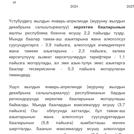
Үстүбүздөгү жылдын январь-апрелинде (мурунку жылдын
декабрына салыштырмалуу)
керектөө бааларынын
жалпы республика боюнча өсүшү 2,2 пайызды түздү.
Мында баалар тамак-аш азыктарына жана алкоголсуз
суусундуктарга - 3,9 пайызга, алкоголдук ичимдиктерге
жана тамеки азыктарына - 2,3 пайызга, калкка
көрсөтүлүүчү кызмат көрсөтүүлөрдүн тарифтери - 1,1
пайызга жогорулады, ал эми азык-түлүк эмес азыктарга
баалар тескерисинче - 0,3 пайызга жогорулаган
төмөндөдү.
Ушул жылдын январь-апрелинде (мурунку жылдын
декабрына салыштырмалуу) республиканын бардык
региондорунда керектөө бааларынын жогорулашы
байкалды. Мында баалардын максималдуу өсүшү (3,7
пайызга) Ош облусунда катталды, бул тамак-аш
азыктарынын жана алкоголсуз суусундуктардын
бааларынын (5,8 пайызга) кымбатташы менен
шартталды. Баанын максималдуу өсүшү алкоголдук