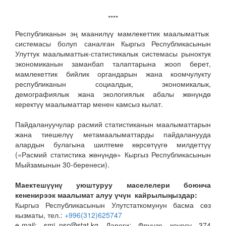
****
Республиканын эң маанилүү мамлекеттик маалыматтык
системасы болуп саналган Кыргыз Республикасынын
Улуттук маалыматтык-статистикалык системасы рыноктук
экономиканын заманбап талаптарына жооп берет,
мамлекеттик бийлик органдарын жана коомчулукту
республиканын социалдык, экономикалык,
демографиялык жана экологиялык абалы жөнүндө
керектүү маалыматтар менен камсыз кылат.
Пайдалануучулар расмий статистиканын маалыматтарын
жана тиешелүү метамаалыматтарды пайдаланууда
алардын булагына шилтеме көрсөтүүгө милдеттүү
(«Расмий статистика жөнүндө» Кыргыз Республикасынын
Мыйзамынын 30-беренеси).
Маектешүүнү уюштуруу маселелери боюнча
кененирээк маалымат алуу үчүн кайрылыңыздар:
Кыргыз Республикасынын Улутстаткомунун басма сөз
кызматы, тел.:
+996(312)625747
e-mail: smi_nsc@stat.kg Дареги: Фрунзе көчөсү 374