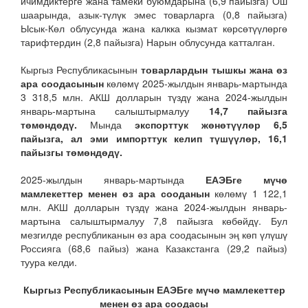
ичимдиктерге жана тамеки буюмдарына (6,9 пайызга) Ош
шаарында, азык-түлүк эмес товарларга (0,8 пайызга)
Ысык-Көл облусунда жана калкка кызмат көрсөтүүлөргө
тарифтердин (2,8 пайызга) Нарын облусунда катталган.
Кыргыз Республикасынын
товарлардын тышкы жана өз
ара соодасынын
көлөмү 2025-жылдын январь-мартында
3 318,5 млн. АКШ долларын түздү жана 2024-жылдын
январь-мартына салыштырмалуу
14,7 пайызга
төмөндөдү.
Мында
экспорттук жөнөтүүлөр 6,5
пайызга, ал эми импорттук келип түшүүлөр, 16,1
пайызгы төмөндөдү.
2025-жылдын январь-мартында
ЕАЭБге мүчө
мамлекеттер менен өз ара сооданын
көлөмү 1 122,1
млн. АКШ долларын түздү жана 2024-жылдын январь-
мартына салыштырмалуу 7,8 пайызга көбөйдү. Бул
мезгилде республиканын өз ара соодасынын эң көп үлүшү
Россияга (68,6 пайыз) жана Казакстанга (29,2 пайыз)
туура келди.
Кыргыз Республикасынын ЕАЭБге мүчө мамлекеттер
менен өз ара соодасы