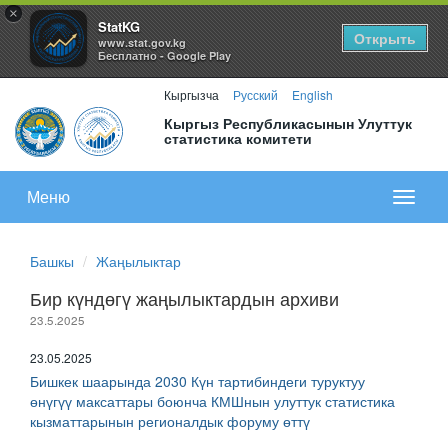
×
StatKG
Открыть
www.stat.gov.kg
Бесплатно - Google Play
Кыргызча
Русский
English
Кыргыз Республикасынын Улуттук
статистика комитети
Меню
Показа
меню
Башкы
Жаңылыктар
Бир күндөгү жаңылыктардын архиви
23.5.2025
23.05.2025
Бишкек шаарында 2030 Күн тартибиндеги туруктуу
өнүгүү максаттары боюнча КМШнын улуттук статистика
кызматтарынын регионалдык форуму өттү