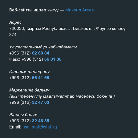
Веб-сайтты иштеп чыгуу —
Михаил Агеев
Адрес
720033, Кыргыз Республикасы, Бишкек ш., Фрунзе көчөсү,
374
Улутстаткомдун кабылдамасы
+996 (312)
62 60 84
Факс: +996 (312)
66 01 38
Ишеним телефону
+996 (312)
66 41 65
Маркетинг бөлүмү
(акы төлөнүүчү маалыматтар маселеси боюнча )
+996 (312)
32 47 03
Жалпы бөлүм:
+996 (312)
32 46 35
Email:
nsc_mail@stat.kg