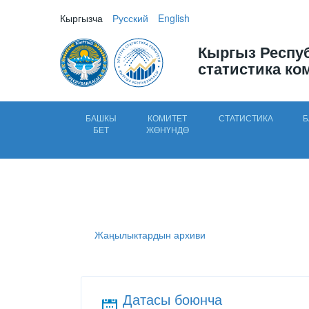
Кыргызча
Русский
English
Кыргыз Респу
статистика ко
БАШКЫ
КОМИТЕТ
СТАТИСТИКА
Б
БЕТ
ЖӨНҮНДӨ
Жаңылыктардын архиви
Датасы боюнча