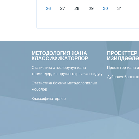
26
27
28
29
30
31
МЕТОДОЛОГИЯ ЖАНА
ПРОЕКТТЕР
КЛАССИФИКАТОРЛОР
ИЗИЛДӨӨЛӨ
Статистика атоолорунун жана
Проекттер жана 
терминдердин орусча-кыргызча сөздүгү
Дүйнөлүк банкты
Статистика боюнча методологиялык
жоболор
Классификаторлор