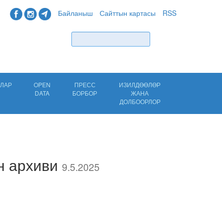
Байланыш
Сайттын картасы
RSS
Табуу
ЛАР
OPEN
ПРЕСС
ИЗИЛДӨӨЛӨР
DATA
БОРБОР
ЖАНА
ДОЛБООРЛОР
н архиви
9.5.2025