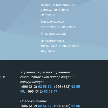
Кыргыз Республикасынын
мамлекеттик бийлик
органдары
Башка өлкөлөрдүн
статистикалык органдары
Эл аралык уюмдар
Маалыматтарды
бөлүштүрүүнү лицензиялоо
шарттары
Управление распространения
унзе
статистической информации и
коммуникации
+996 (312)
62 56 62
; +996 (312)
62 55
59
; +996 (312)
62 57 47
Пресс-кызматы
+996 (312)
62 56 62
; +996 (312)
62 55