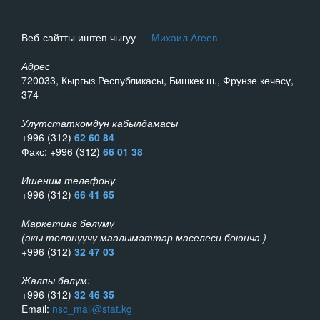
Веб-сайтты иштеп чыгуу —
Михаил Агеев
Адрес
720033, Кыргыз Республикасы, Бишкек ш., Фрунзе көчөсү,
374
Улутстаткомдун кабылдамасы
+996 (312)
62 60 84
Факс: +996 (312)
66 01 38
Ишеним телефону
+996 (312)
66 41 65
Маркетинг бөлүмү
(акы төлөнүүчү маалыматтар маселеси боюнча )
+996 (312)
32 47 03
Жалпы бөлүм:
+996 (312)
32 46 35
Email:
nsc_mail@stat.kg