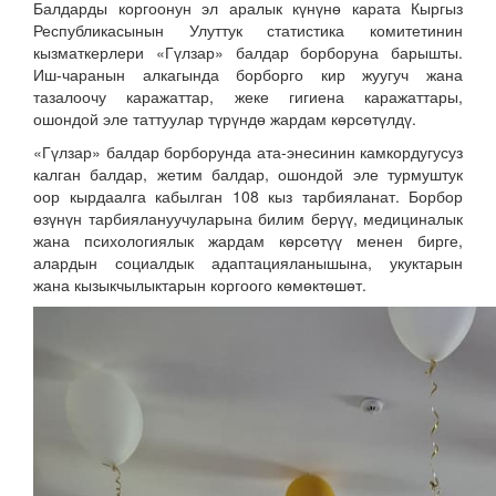
Балдарды коргоонун эл аралык күнүнө карата Кыргыз
Республикасынын Улуттук статистика комитетинин
кызматкерлери «Гүлзар» балдар борборуна барышты.
Иш-чаранын алкагында борборго кир жуугуч жана
тазалоочу каражаттар, жеке гигиена каражаттары,
ошондой эле таттуулар түрүндө жардам көрсөтүлдү.
«Гүлзар» балдар борборунда ата-энесинин камкордугусуз
калган балдар, жетим балдар, ошондой эле турмуштук
оор кырдаалга кабылган 108 кыз тарбияланат. Борбор
өзүнүн тарбиялануучуларына билим берүү, медициналык
жана психологиялык жардам көрсөтүү менен бирге,
алардын социалдык адаптацияланышына, укуктарын
жана кызыкчылыктарын коргоого көмөктөшөт.