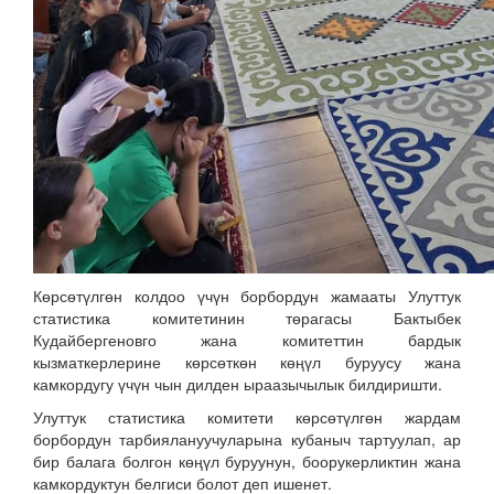
Көрсөтүлгөн колдоо үчүн борбордун жамааты Улуттук
статистика комитетинин төрагасы Бактыбек
Кудайбергеновго жана комитеттин бардык
кызматкерлерине көрсөткөн көңүл буруусу жана
камкордугу үчүн чын дилден ыраазычылык билдиришти.
Улуттук статистика комитети көрсөтүлгөн жардам
борбордун тарбиялануучуларына кубаныч тартуулап, ар
бир балага болгон көңүл буруунун, боорукерликтин жана
камкордуктун белгиси болот деп ишенет.