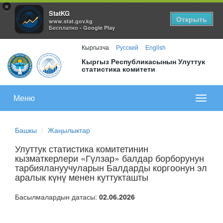
×
StatKG
Открыть
www.stat.gov.kg
Бесплатно - Google Play
Кыргызча
Русский
English
Кыргыз Республикасынын Улуттук
статистика комитети
Меню
Показа
меню
Башкы
Жаңылыктар
Улуттук статистика комитетинин
кызматкерлери «Гүлзар» балдар борборунун
тарбиялануучуларын Балдарды коргоонун эл
аралык күнү менен куттукташты
Басылмалардын датасы:
02.06.2026