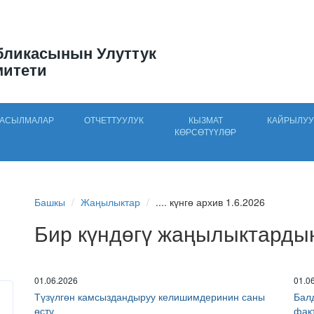
бликасынын Улуттук
митети
АСЫЛМАЛАР
ОТЧЕТТУУЛУК
КЫЗМАТ
КАЙРЫЛУУ
КӨРСӨТҮҮЛӨР
Башкы
Жаңылыктар
.... күнгө архив 1.6.2026
Бир күндөгү жаңылыктарды
01.06.2026
01.0
Түзүлгөн камсыздандыруу келишимдеринин саны
Бал
өстү
фак