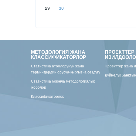
29
30
МЕТОДОЛОГИЯ ЖАНА
ПРОЕКТТЕР
КЛАССИФИКАТОРЛОР
ИЗИЛДӨӨЛӨ
Статистика атоолорунун жана
Проекттер жана 
терминдердин орусча-кыргызча сөздүгү
Дүйнөлүк банкты
Статистика боюнча методологиялык
жоболор
Классификаторлор