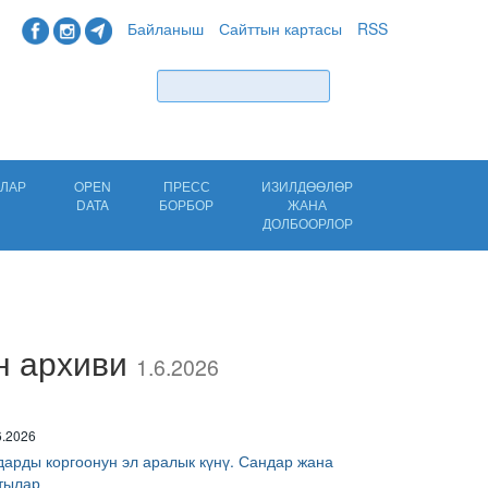
Байланыш
Сайттын картасы
RSS
Табуу
ЛАР
OPEN
ПРЕСС
ИЗИЛДӨӨЛӨР
DATA
БОРБОР
ЖАНА
ДОЛБООРЛОР
н архиви
1.6.2026
6.2026
дарды коргоонун эл аралык күнү. Сандар жана
тылар