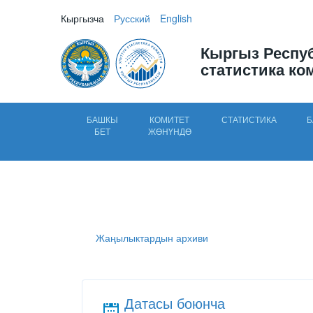
Кыргызча
Русский
English
Кыргыз Респу
статистика ко
БАШКЫ
КОМИТЕТ
СТАТИСТИКА
Б
БЕТ
ЖӨНҮНДӨ
Жаңылыктардын архиви
Датасы боюнча