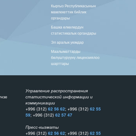
Кыргыз Республикасынын
мамлекеттик бийлик
органдары
Башка өлкөлөрдүн
статистикалык органдары
Эл аралык уюмдар
Маалыматтарды
бөлүштүрүүнү лицензиялоо
шарттары
Управление распространения
унзе
статистической информации и
коммуникации
+996 (312)
62 56 62
; +996 (312)
62 55
59
; +996 (312)
62 57 47
Пресс-кызматы
+996 (312)
62 56 62
; +996 (312)
62 55