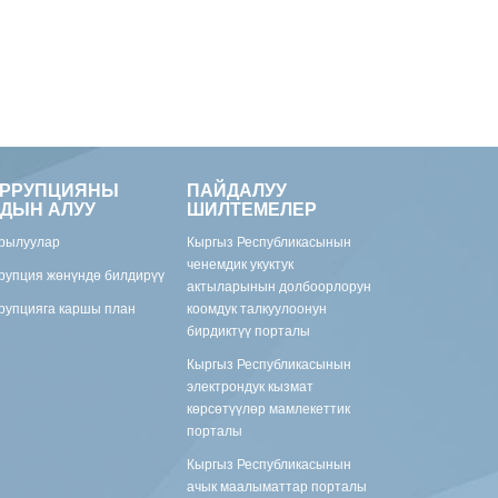
ОРРУПЦИЯНЫ
ПАЙДАЛУУ
ДЫН АЛУУ
ШИЛТЕМЕЛЕР
рылуулар
Кыргыз Республикасынын
ченемдик укуктук
рупция жөнүндө билдирүү
актыларынын долбоорлорун
рупцияга каршы план
коомдук талкуулоонун
бирдиктүү порталы
Кыргыз Республикасынын
электрондук кызмат
көрсөтүүлөр мамлекеттик
порталы
Кыргыз Республикасынын
ачык маалыматтар порталы