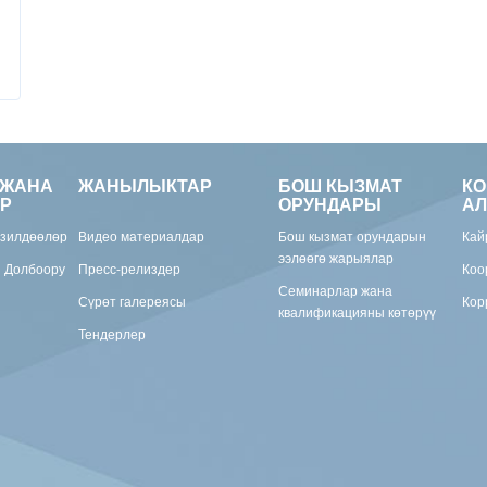
 ЖАНА
ЖАНЫЛЫКТАР
БОШ КЫЗМАТ
К
Р
ОРУНДАРЫ
АЛ
изилдөөлөр
Видео материалдар
Бош кызмат орундарын
Кай
ээлөөгө жарыялар
н Долбоору
Пресс-релиздер
Коо
Семинарлар жана
Сүрөт галереясы
Кор
квалификацияны көтөрүү
Тендерлер