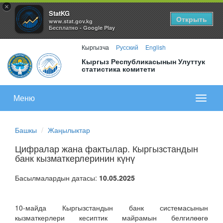
×
StatKG
Открыть
www.stat.gov.kg
Бесплатно - Google Play
Кыргызча
Русский
English
Кыргыз Республикасынын Улуттук
статистика комитети
Меню
Показа
меню
Башкы
Жаңылыктар
Цифралар жана фактылар. Кыргызстандын
банк кызматкерлеринин күнү
Басылмалардын датасы:
10.05.2025
10-майда Кыргызстандын банк системасынын
кызматкерлери кесиптик майрамын белгилөөгө