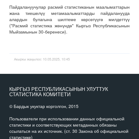
Пайдалануучулар расмий статистиканын маалыматтарын
жана тиешелүү метамаалыматтарды пайдаланууда
алардын булагына шилтеме көрсөтүүгө милдеттүү
("Расмий статистика жөнүндө" Кыргыз Республикасынын
Мыйзамынын 30-беренеси).
Акыркы жаңылоо: 10.05.2025, 10:45
КЫРГЫЗ РЕСПУБЛИКАСЫНЫН УЛУТТУК
СТАТИСТИКА КОМИТЕТИ
© Бардык укуктар корголгон, 2015
Пользователи при использовании данных официальной
статистики и соответствующих метаданных обязаны
ссылаться на их источник. (ст. 30 Закона об официальной
статистике)