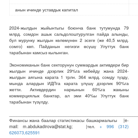
анын ичинде уставдык капитал
2024-жылдын жыйынтыгы боюнча банк тутумунда 79
млрд. сомдон ашык сальдолоштурулган пайда алынды,
бул мурунку жылдын көлөмүнөн 2 эсеге (же 40,5 млрд.
сомго) көп. Пайданын негизги өсүшү Улуттук банк
тарабынан камсыз кылынган.
Экономиканын банк секторунун суммардык активдери бир
жылдын ичинде дээрлик 29%га көбөйдү жана 2024-
жылдын аягына карата 1 трлн. 364 млрд. сомду түздү,
мында алардын ИДПга карата үлүшү дээрлик 90%га
жетти. Активдердин наркынын 60%га жакыны
коммерциялык банктар, ал эми 40%ы Улуттук банк
тарабынан түзүлдү.
____________________________________________________
Финансы жана баалар статистикасы башкармалыгы |e-
mail: m.abdukadirova@stat.kg; |тел.
+ 996 (312)
626073,625591