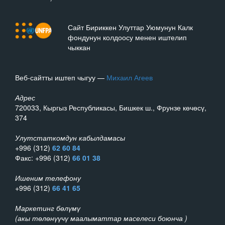
Сайт Бириккен Улуттар Уюмунун Калк
фондунун колдоосу менен иштелип
чыккан
Веб-сайтты иштеп чыгуу —
Михаил Агеев
Адрес
720033, Кыргыз Республикасы, Бишкек ш., Фрунзе көчөсү,
374
Улутстаткомдун кабылдамасы
+996 (312)
62 60 84
Факс: +996 (312)
66 01 38
Ишеним телефону
+996 (312)
66 41 65
Маркетинг бөлүмү
(акы төлөнүүчү маалыматтар маселеси боюнча )