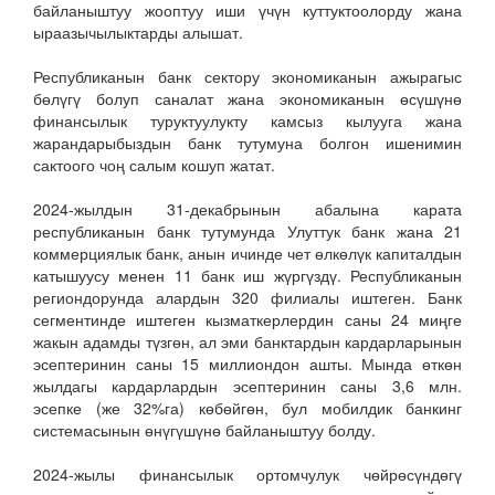
байланыштуу жооптуу иши үчүн куттуктоолорду жана
ыраазычылыктарды алышат.
Республиканын банк сектору экономиканын ажырагыс
бөлүгү болуп саналат жана экономиканын өсүшүнө
финансылык туруктуулукту камсыз кылууга жана
жарандарыбыздын банк тутумуна болгон ишенимин
сактоого чоң салым кошуп жатат.
2024-жылдын 31-декабрынын абалына карата
республиканын банк тутумунда Улуттук банк жана 21
коммерциялык банк, анын ичинде чет өлкөлүк капиталдын
катышуусу менен 11 банк иш жүргүздү. Республиканын
региондорунда алардын 320 филиалы иштеген. Банк
сегментинде иштеген кызматкерлердин саны 24 миңге
жакын адамды түзгөн, ал эми банктардын кардарларынын
эсептеринин саны 15 миллиондон ашты. Мында өткөн
жылдагы кардарлардын эсептеринин саны 3,6 млн.
эсепке (же 32%га) көбөйгөн, бул мобилдик банкинг
системасынын өнүгүшүнө байланыштуу болду.
2024-жылы финансылык ортомчулук чөйрөсүндөгү