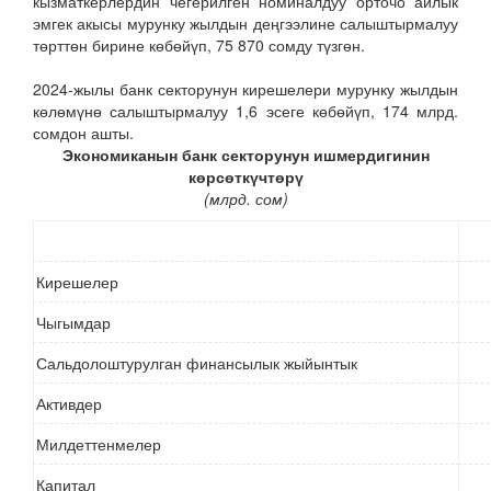
кызматкерлердин чегерилген номиналдуу орточо айлык
эмгек акысы мурунку жылдын деңгээлине салыштырмалуу
төрттөн бирине көбөйүп, 75 870 сомду түзгөн.
2024-жылы банк секторунун кирешелери мурунку жылдын
көлөмүнө салыштырмалуу 1,6 эсеге көбөйүп, 174 млрд.
сомдон ашты.
Экономиканын банк секторунун ишмердигинин
көрсөткүчтөрү
(млрд. сом)
Кирешелер
Чыгымдар
Сальдолоштурулган финансылык жыйынтык
Активдер
Милдеттенмелер
Капитал