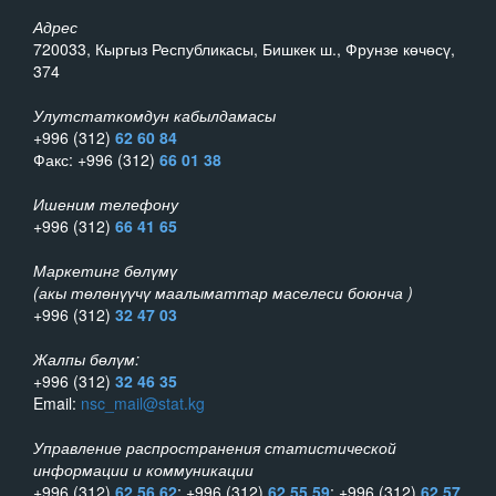
Адрес
720033, Кыргыз Республикасы, Бишкек ш., Фрунзе көчөсү,
374
Улутстаткомдун кабылдамасы
+996 (312)
62 60 84
Факс: +996 (312)
66 01 38
Ишеним телефону
+996 (312)
66 41 65
Маркетинг бөлүмү
(акы төлөнүүчү маалыматтар маселеси боюнча )
+996 (312)
32 47 03
Жалпы бөлүм:
+996 (312)
32 46 35
Email:
nsc_mail@stat.kg
Управление распространения статистической
информации и коммуникации
+996 (312)
62 56 62
; +996 (312)
62 55 59
; +996 (312)
62 57