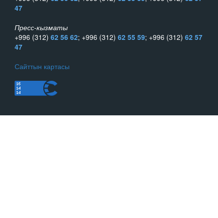
47
Пресс-кызматы
+996 (312)
62 56 62
; +996 (312)
62 55 59
; +996 (312)
62 57
47
Сайттын картасы