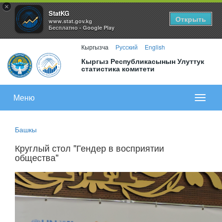
×
StatKG
Открыть
www.stat.gov.kg
Бесплатно - Google Play
Кыргызча
Русский
English
Кыргыз Республикасынын Улуттук
статистика комитети
Меню
Показа
меню
Башкы
Круглый стол "Гендер в восприятии
общества"