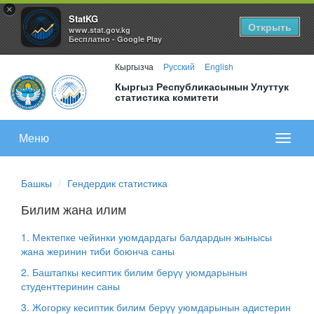
×
StatKG
Открыть
www.stat.gov.kg
Бесплатно - Google Play
Кыргызча
Русский
English
Кыргыз Республикасынын Улуттук
статистика комитети
Меню
Показа
меню
Башкы
Гендердик статистика
Билим жана илим
1. Мектепке чейинки уюмдардагы балдардын жынысы
жана жеринин тиби боюнча саны
2. Баштапкы кесиптик билим берүү уюмдарынын
студенттеринин саны
3. Жогорку кесиптик билим берүү уюмдарынын адистерин