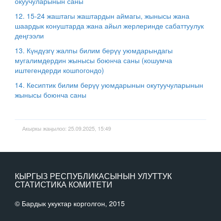
окуучуларынын саны
12. 15-24 жаштагы жаштардын аймагы, жынысы жана
шаардык конуштарда жана айыл жерлеринде сабаттуулук
деңгээли
13. Күндүзгү жалпы билим берүү уюмдарындагы
мугалимдердин жынысы боюнча саны (кошумча
иштегендерди кошпогондо)
14. Кесиптик билим берүү уюмдарынын окутуучуларынын
жынысы боюнча саны
Акыркы жаңылоо: 25.09.2025, 15:49
КЫРГЫЗ РЕСПУБЛИКАСЫНЫН УЛУТТУК
СТАТИСТИКА КОМИТЕТИ
© Бардык укуктар корголгон, 2015