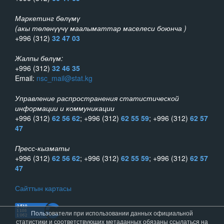
Маркетинг бөлүмү
(акы төлөнүүчү маалыматтар маселеси боюнча )
+996 (312)
32 47 03
Жалпы бөлүм:
+996 (312)
32 46 35
Email:
nsc_mail@stat.kg
Управление распространения статистической
информации и коммуникации
+996 (312)
62 56 62
; +996 (312)
62 55 59
; +996 (312)
62 57
47
Пресс-кызматы
+996 (312)
62 56 62
; +996 (312)
62 55 59
; +996 (312)
62 57
47
Сайттын картасы
Пользователи при использовании данных официальной
статистики и соответствующих метаданных обязаны ссылаться на