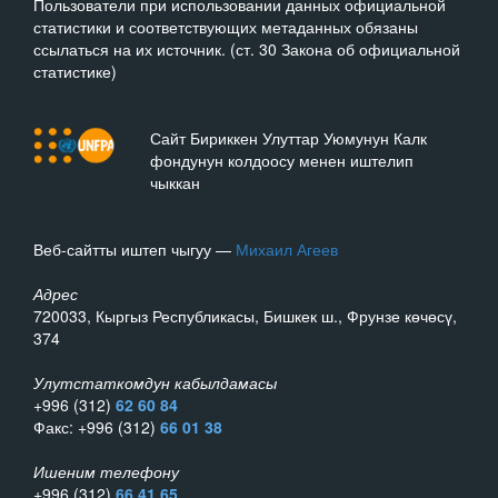
Пользователи при использовании данных официальной
статистики и соответствующих метаданных обязаны
ссылаться на их источник. (ст. 30 Закона об официальной
статистике)
Сайт Бириккен Улуттар Уюмунун Калк
фондунун колдоосу менен иштелип
чыккан
Веб-сайтты иштеп чыгуу —
Михаил Агеев
Адрес
720033, Кыргыз Республикасы, Бишкек ш., Фрунзе көчөсү,
374
Улутстаткомдун кабылдамасы
+996 (312)
62 60 84
Факс: +996 (312)
66 01 38
Ишеним телефону
+996 (312)
66 41 65