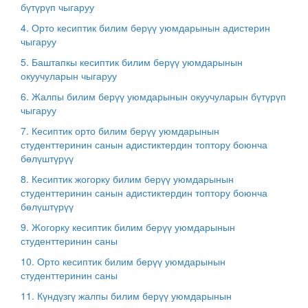
бүтүрүп чыгаруу
4. Орто кесиптик билим берүү уюмдарынын адистерин
чыгаруу
5. Баштапкы кесиптик билим берүү уюмдарынын
окуучуларын чыгаруу
6. Жалпы билим берүү уюмдарынын окуучуларын бүтүрүп
чыгаруу
7. Кесиптик орто билим берүү уюмдарынын
студенттеринин санын адистиктердин топтору боюнча
бөлүштүрүү
8. Кесиптик жогорку билим берүү уюмдарынын
студенттеринин санын адистиктердин топтору боюнча
бөлүштүрүү
9. Жогорку кесиптик билим берүү уюмдарынын
студенттеринин саны
10. Орто кесиптик билим берүү уюмдарынын
студенттеринин саны
11. Күндүзгү жалпы билим берүү уюмдарынын