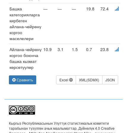
Башка
—
—
—
19.8
72.4
категорияларга
кирбеген
айлана-чөйрөнү
коргоо
маселелери
Айлана-чөйрөнү
10.9
3.1
1.5
0.7
23.8
коргоо боюнча
башка кызмат
көрсөтүүлөр
Сравнить
Excel
XML(SDMX)
JSON
Кыргыз Республикасынын Улуттук статистикалык комитети
тарабынан түзүлгөн ачык маалыматтар, Дүйнөлүк 4.0 Creative