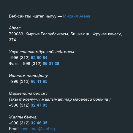
Веб-сайтты иштеп чыгуу —
Михаил Агеев
Адрес
720033, Кыргыз Республикасы, Бишкек ш., Фрунзе көчөсү,
374
Улутстаткомдун кабылдамасы
+996 (312)
62 60 84
Факс: +996 (312)
66 01 38
Ишеним телефону
+996 (312)
66 41 65
Маркетинг бөлүмү
(акы төлөнүүчү маалыматтар маселеси боюнча )
+996 (312)
32 47 03
Жалпы бөлүм:
+996 (312)
32 46 35
Email:
nsc_mail@stat.kg