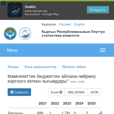
×
StatKG
Открыть
www.stat.gov.kg
Бесплатно - Google Play
Кыргызча
Русский
English
Кыргыз Республикасынын Улуттук
статистика комитети
Меню
Показа
меню
Башкы
Ачык маалыматтар
Айлана-чөйрө
Мамлекеттик бюджеттин айлана-чөйрөнү
коргоого кеткен чыгымдары*
(млн. сом)
Сравнить
Excel
XML(SDMX)
JSON
2021
2022
2023
2024
2025
Бардыгы
689
1
1 781
3
2