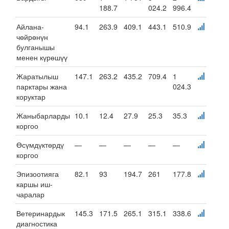
188.7
024.2
996.4
Айлана-
94.1
263.9
409.1
443.1
510.9
чөйрөнүн
булганышы
менен күрөшүү
Жаратылыш
147.1
263.2
435.2
709.4
1
парктары жана
024.3
коруктар
Жаныбарларды
10.1
12.4
27.9
25.3
35.3
коргоо
Өсүмдүктөрдү
—
—
—
—
—
коргоо
Эпизоотияга
82.1
93
194.7
261
177.8
каршы иш-
чаралар
Ветеринардык
145.3
171.5
265.1
315.1
338.6
диагностика