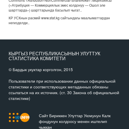
Commons «Attribution-NonCommercial-ShareAlike» лицензиясы
(«Атрибуция — Коммерциялык эмес колдонуу — Ошол эле
шарттарда») шарттарында басылып чыгат.
.
КР УСКнын расмий www.stat.kg сайтындагы маалыматтардан
негизделди..
КЫРГЫЗ РЕСПУБЛИКАСЫНЫН УЛУТТУК
СТАТИСТИКА КОМИТЕТИ
© Бардык укуктар корголгон, 2015
Пользователи при использовании данных официальной
статистики и соответствующих метаданных обязаны
ссылаться на их источник. (ст. 30 Закона об официальной
статистике)
Сайт Бириккен Улуттар Уюмунун Калк
фондунун колдоосу менен иштелип
чыккан