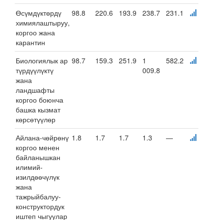
Өсүмдүктөрдү
98.8
220.6
193.9
238.7
231.1
химиялаштыруу,
коргоо жана
карантин
Биологиялык ар
98.7
159.3
251.9
1
582.2
түрдүүлүктү
009.8
жана
ландшафты
коргоо боюнча
башка кызмат
көрсөтүүлөр
Айлана-чөйрөнү
1.8
1.7
1.7
1.3
—
коргоо менен
байланышкан
илимий-
изилдөөчүлүк
жана
тажрыйбалуу-
конструктордук
иштеп чыгуулар