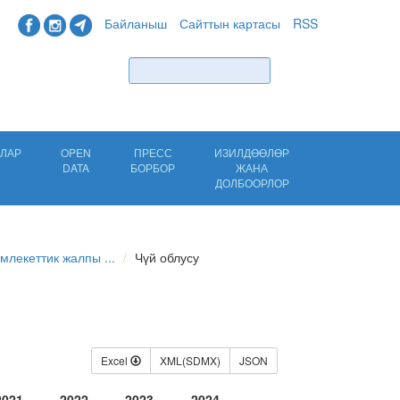
Байланыш
Сайттын картасы
RSS
Табуу
ЛАР
OPEN
ПРЕСС
ИЗИЛДӨӨЛӨР
DATA
БОРБОР
ЖАНА
ДОЛБООРЛОР
млекеттик жалпы ...
Чүй облусу
Excel
XML(SDMX)
JSON
2021
2022
2023
2024