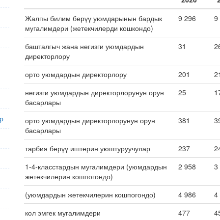
Жалпы билим берүү уюмдарынын бардык
9 296
9
мугалимдери (жетекчилерди кошкондо)
башталгыч жана негизги уюмдардын
31
2
директорлору
орто уюмдардын директорлору
201
2
негизги уюмдардын директорлорунун орун
25
1
басарлары
р
орто уюмдардын директорлорунун орун
381
3
басарлары
тарбия берүү иштерин уюштуруучулар
237
2
1-4-класстардын мугалимдери (уюмдардын
2 958
3
жетекчилерин кошпогондо)
(уюмдардын жетекчилерин кошпогондо)
4 986
4
кол эмгек мугалимдери
477
4