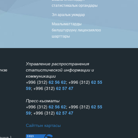
статистикалык органдары
Эл аралык уюмдар
Маалыматтарды
бөлүштүрүүнү лицензиялоо
шарттары
Управление распространения
унзе
статистической информации и
коммуникации
+996 (312)
62 56 62
; +996 (312)
62 55
59
; +996 (312)
62 57 47
Пресс-кызматы
+996 (312)
62 56 62
; +996 (312)
62 55
59
; +996 (312)
62 57 47
Сайттын картасы
нча )