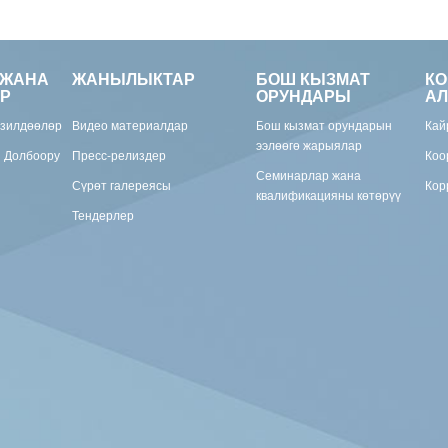
 ЖАНА
ЖАНЫЛЫКТАР
БОШ КЫЗМАТ
К
Р
ОРУНДАРЫ
АЛ
изилдөөлөр
Видео материалдар
Бош кызмат орундарын
Кай
ээлөөгө жарыялар
н Долбоору
Пресс-релиздер
Коо
Семинарлар жана
Сүрөт галереясы
Кор
квалификацияны көтөрүү
Тендерлер