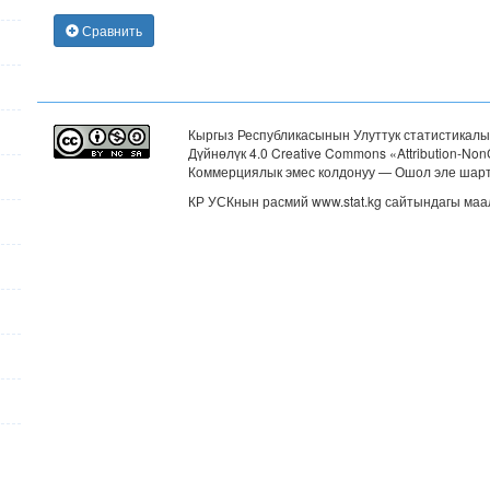
Сравнить
Кыргыз Республикасынын Улуттук статистикалы
Дүйнөлүк 4.0 Creative Commons «Attribution-N
Коммерциялык эмес колдонуу — Ошол эле шар
КР УСКнын расмий www.stat.kg сайтындагы маа