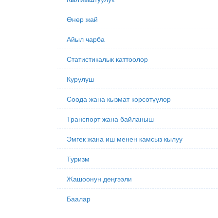
Өнөр жай
Айыл чарба
Статистикалык каттоолор
Курулуш
Соода жана кызмат көрсөтүүлөр
Транспорт жана байланыш
Эмгек жана иш менен камсыз кылуу
Туризм
Жашоонун деңгээли
Баалар