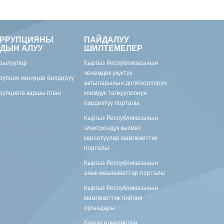
ОРРУПЦИЯНЫ
ПАЙДАЛУУ
ДЫН АЛУУ
ШИЛТЕМЕЛЕР
рылуулар
Кыргыз Республикасынын
ченемдик укуктук
рупция жөнүндө билдирүү
актыларынын долбоорлорун
рупцияга каршы план
коомдук талкуулоонун
бирдиктүү порталы
Кыргыз Республикасынын
электрондук кызмат
көрсөтүүлөр мамлекеттик
порталы
Кыргыз Республикасынын
ачык маалыматтар порталы
Кыргыз Республикасынын
мамлекеттик бийлик
органдары
Башка өлкөлөрдүн