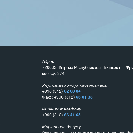
Адрес
720033, Кыргыз Республикасы, Бишкек ш., Фр
көчөсү, 374
Улутстаткомдун кабылдамасы
+996 (312)
62 60 84
Факс: +996 (312)
66 01 38
Ишеним телефону
+996 (312)
66 41 65
к
Маркетинг бөлүмү
(акы төлөнүүчү маалыматтар маселеси бою