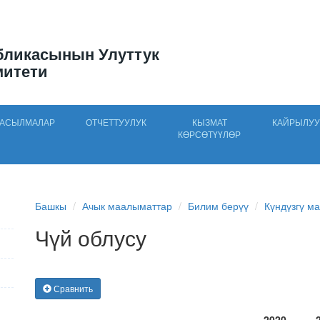
бликасынын Улуттук
митети
АСЫЛМАЛАР
ОТЧЕТТУУЛУК
КЫЗМАТ
КАЙРЫЛУУ
КӨРСӨТҮҮЛӨР
Башкы
Ачык маалыматтар
Билим берүү
Күндүзгү ма
Чүй облусу
Сравнить
2020