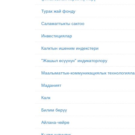
Турак жай фонду
Саламаттыкты сактоо
Инвестициялар
Калктын ишеним индекстери
"Жашыл өсүүнүн" индикаторлору
Маалыматтык-коммуникациялык технологияла
Маданият
Калк
Билим берүү
Айлана-чөйрө
Кылмыштуулук