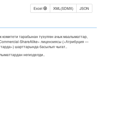
Excel
XML(SDMX)
JSON
к комитети тарабынан түзүлгөн ачык маалыматтар,
onCommercial-ShareAlike» лицензиясы («Атрибуция —
ттарда») шарттарында басылып чыгат.
.
лыматтардан негизделди..