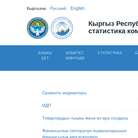
Кыргызча
Русский
English
Кыргыз Респу
статистика ко
БАШКЫ
КОМИТЕТ
СТАТИСТИКА
Б
БЕТ
ЖӨНҮНДӨ
Сравнить индикаторы
ИДП
Товарлардын тышкы жана өз ара соодасы
Финансылык секторунун ишканаларынын
финансылык көрсөткүчтөрү