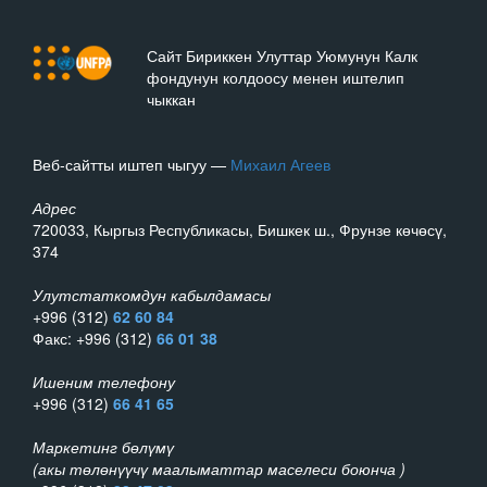
Сайт Бириккен Улуттар Уюмунун Калк
фондунун колдоосу менен иштелип
чыккан
Веб-сайтты иштеп чыгуу —
Михаил Агеев
Адрес
720033, Кыргыз Республикасы, Бишкек ш., Фрунзе көчөсү,
374
Улутстаткомдун кабылдамасы
+996 (312)
62 60 84
Факс: +996 (312)
66 01 38
Ишеним телефону
+996 (312)
66 41 65
Маркетинг бөлүмү
(акы төлөнүүчү маалыматтар маселеси боюнча )