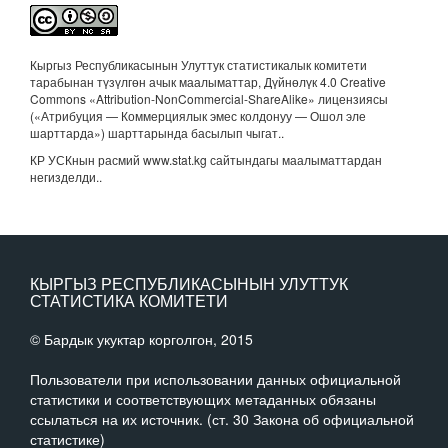
Кыргыз Республикасынын Улуттук статистикалык комитети
тарабынан түзүлгөн ачык маалыматтар, Дүйнөлүк 4.0 Creative
Commons «Attribution-NonCommercial-ShareAlike» лицензиясы
(«Атрибуция — Коммерциялык эмес колдонуу — Ошол эле
шарттарда») шарттарында басылып чыгат.
.
КР УСКнын расмий www.stat.kg сайтындагы маалыматтардан
негизделди..
КЫРГЫЗ РЕСПУБЛИКАСЫНЫН УЛУТТУК
СТАТИСТИКА КОМИТЕТИ
© Бардык укуктар корголгон, 2015
Пользователи при использовании данных официальной
статистики и соответствующих метаданных обязаны
ссылаться на их источник. (ст. 30 Закона об официальной
статистике)