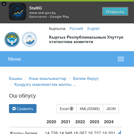
×
StatKG
Открыть
www.stat.gov.kg
Бесплатно - Google Play
Кыргызча
Русский
English
Кыргыз Республикасынын Улуттук
статистика комитети
Меню
Показа
меню
Башкы
Ачык маалыматтар
Билим берүү
Күндүзгү мамлекеттик жалпы ...
Ош облусу
Сравнить
Excel
XML(SDMX)
JSON
2020
2021
2022
2023
2024
Жалпы билим
14 726
14 948
16 067
16 727
16 201