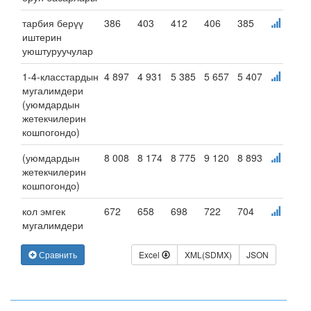
тарбия берүү
386
403
412
406
385
иштерин
уюштуруучулар
1-4-класстардын
4 897
4 931
5 385
5 657
5 407
мугалимдери
(уюмдардын
жетекчилерин
кошпогондо)
(уюмдардын
8 008
8 174
8 775
9 120
8 893
жетекчилерин
кошпогондо)
кол эмгек
672
658
698
722
704
мугалимдери
Сравнить
Excel
XML(SDMX)
JSON