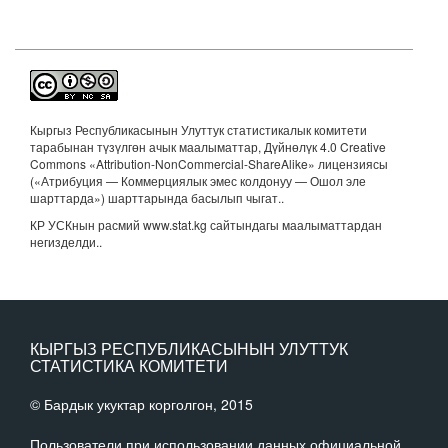
Кыргыз Республикасынын Улуттук статистикалык комитети
тарабынан түзүлгөн ачык маалыматтар, Дүйнөлүк 4.0 Creative
Commons «Attribution-NonCommercial-ShareAlike» лицензиясы
(«Атрибуция — Коммерциялык эмес колдонуу — Ошол эле
шарттарда») шарттарында басылып чыгат.
.
КР УСКнын расмий www.stat.kg сайтындагы маалыматтардан
негизделди..
КЫРГЫЗ РЕСПУБЛИКАСЫНЫН УЛУТТУК
СТАТИСТИКА КОМИТЕТИ
© Бардык укуктар корголгон, 2015
Пользователи при использовании данных официальной