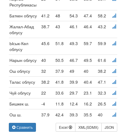
Республикасы
Баткен облусу
41.2
48
54.3
47.4
58.2
Жалал-Абад
38.7
43
46.1
46.4
43.2
облусу
Ысык-Көл
45.6
51.8
49.3
59.7
59.9
облусу
Нарын облусу
40
50.5
46.7
49.5
61.6
Ош облусу
32
37.9
49
40
38.2
Талас облусу
38.2
41.8
39.9
40.4
47.1
Чүй облусу
22
33.6
29.7
23.1
32.3
Бишкек ш.
-4
11.8
12.4
16.2
26.5
Ош ш.
37.9
42.4
39.3
35.5
40
Сравнить
Excel
XML(SDMX)
JSON