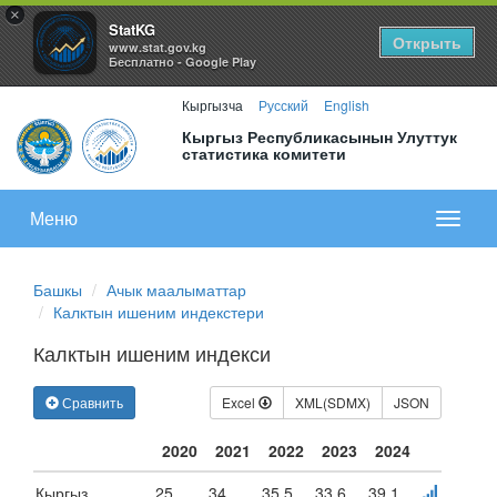
×
StatKG
Открыть
www.stat.gov.kg
Бесплатно - Google Play
Кыргызча
Русский
English
Кыргыз Республикасынын Улуттук
статистика комитети
Меню
Показа
меню
Башкы
Ачык маалыматтар
Калктын ишеним индекстери
Калктын ишеним индекси
Сравнить
Excel
XML(SDMX)
JSON
2020
2021
2022
2023
2024
Кыргыз
25
34
35.5
33.6
39.1