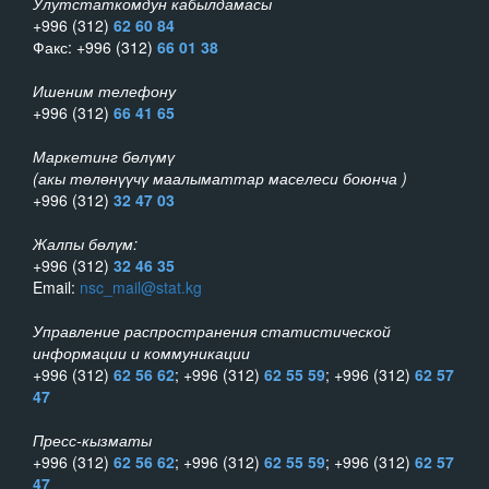
Улутстаткомдун кабылдамасы
+996 (312)
62 60 84
Факс: +996 (312)
66 01 38
Ишеним телефону
+996 (312)
66 41 65
Маркетинг бөлүмү
(акы төлөнүүчү маалыматтар маселеси боюнча )
+996 (312)
32 47 03
Жалпы бөлүм:
+996 (312)
32 46 35
Email:
nsc_mail@stat.kg
Управление распространения статистической
информации и коммуникации
+996 (312)
62 56 62
; +996 (312)
62 55 59
; +996 (312)
62 57
47
Пресс-кызматы
+996 (312)
62 56 62
; +996 (312)
62 55 59
; +996 (312)
62 57
47