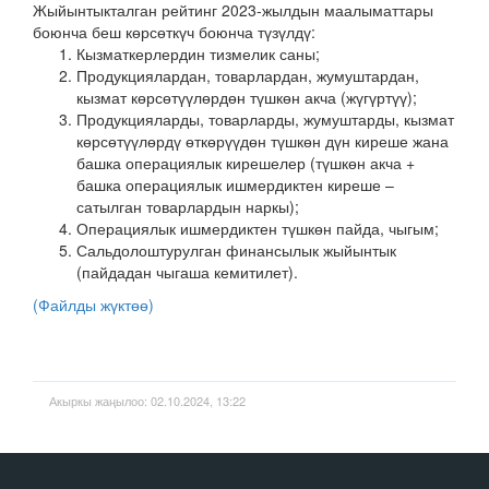
Жыйынтыкталган рейтинг 2023-жылдын маалыматтары
боюнча беш көрсөткүч боюнча түзүлдү:
Кызматкерлердин тизмелик саны;
Продукциялардан, товарлардан, жумуштардан,
кызмат көрсөтүүлөрдөн түшкөн акча (жүгүртүү);
Продукцияларды, товарларды, жумуштарды, кызмат
көрсөтүүлөрдү өткөрүүдөн түшкөн дүн киреше жана
башка операциялык кирешелер (түшкөн акча +
башка операциялык ишмердиктен киреше –
сатылган товарлардын наркы);
Операциялык ишмердиктен түшкөн пайда, чыгым;
Сальдолоштурулган финансылык жыйынтык
(пайдадан чыгаша кемитилет).
(Файлды жүктөө)
Акыркы жаңылоо: 02.10.2024, 13:22