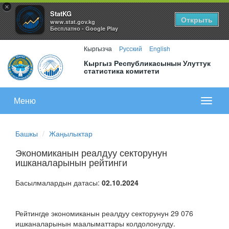
×
StatKG
Открыть
www.stat.gov.kg
Бесплатно - Google Play
Кыргызча
Русский
English
Кыргыз Республикасынын Улуттук
статистика комитети
Меню
Показа
меню
Башкы
Жаңылыктар
Экономиканын реалдуу секторунун
ишканаларынын рейтинги
Басылмалардын датасы:
02.10.2024
Рейтингде экономиканын реалдуу секторунун 29 076
ишканаларынын маалыматтары колдолонулду.