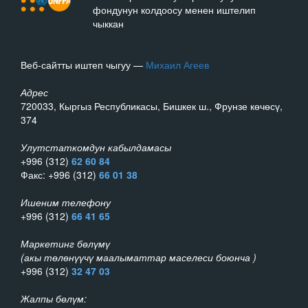
фондунун колдоосу менен иштелип
чыккан
Веб-сайтты иштеп чыгуу —
Михаил Агеев
Адрес
720033, Кыргыз Республикасы, Бишкек ш., Фрунзе көчөсү,
374
Улутстаткомдун кабылдамасы
+996 (312)
62 60 84
Факс: +996 (312)
66 01 38
Ишеним телефону
+996 (312)
66 41 65
Маркетинг бөлүмү
(акы төлөнүүчү маалыматтар маселеси боюнча )
+996 (312)
32 47 03
Жалпы бөлүм: