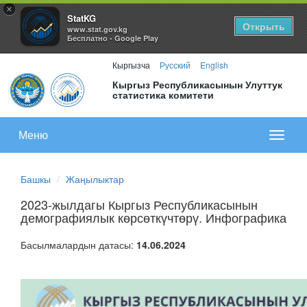
×
StatKG
Открыть
www.stat.gov.kg
Бесплатно - Google Play
Кыргызча
Русский
English
Кыргыз Республикасынын Улуттук
статистика комитети
Меню
Показа
меню
Башкы
Жаңылыктар
2023-жылдагы Кыргыз Республикасынын
демографиялык көрсөткүчтөрү. Инфографика
Басылмалардын датасы:
14.06.2024