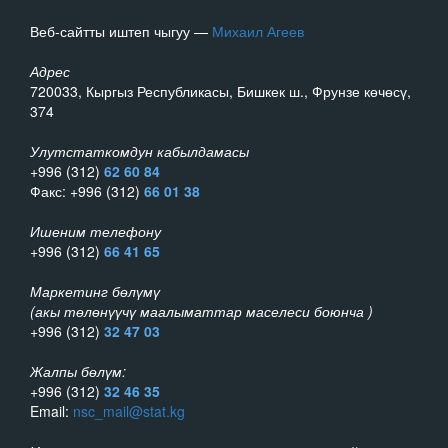
Веб-сайтты иштеп чыгуу —
Михаил Агеев
Адрес
720033, Кыргыз Республикасы, Бишкек ш., Фрунзе көчөсү,
374
Улутстаткомдун кабылдамасы
+996 (312)
62 60 84
Факс: +996 (312)
66 01 38
Ишеним телефону
+996 (312)
66 41 65
Маркетинг бөлүмү
(акы төлөнүүчү маалыматтар маселеси боюнча )
+996 (312)
32 47 03
Жалпы бөлүм:
+996 (312)
32 46 35
Email:
nsc_mail@stat.kg