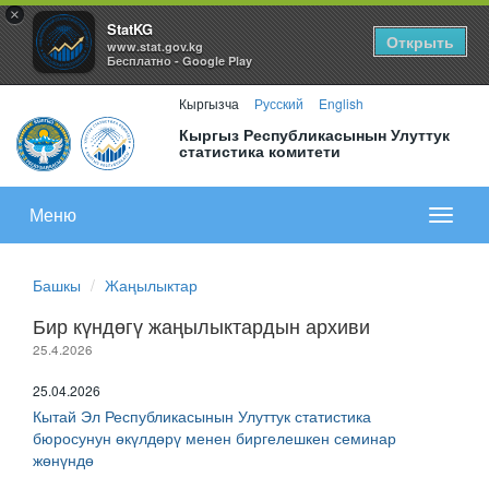
×
StatKG
Открыть
www.stat.gov.kg
Бесплатно - Google Play
Кыргызча
Русский
English
Кыргыз Республикасынын Улуттук
статистика комитети
Меню
Показа
меню
Башкы
Жаңылыктар
Бир күндөгү жаңылыктардын архиви
25.4.2026
25.04.2026
Кытай Эл Республикасынын Улуттук статистика
бюросунун өкүлдөрү менен биргелешкен семинар
жөнүндө