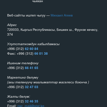
чыккан
Веб-сайтты иштеп чыгуу —
Михаил Агеев
Адрес
720033, Кыргыз Республикасы, Бишкек ш., Фрунзе көчөсү,
374
Улутстаткомдун кабылдамасы
+996 (312)
62 60 84
Факс: +996 (312)
66 01 38
Ишеним телефону
+996 (312)
66 41 65
Маркетинг бөлүмү
(акы төлөнүүчү маалыматтар маселеси боюнча )
+996 (312)
32 47 03
Жалпы бөлүм:
+996 (312)
32 46 35
Email:
nsc_mail@stat.kg