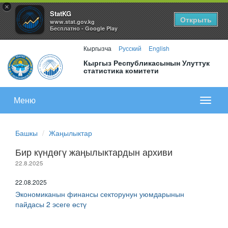
×
StatKG
Открыть
www.stat.gov.kg
Бесплатно - Google Play
Кыргызча
Русский
English
Кыргыз Республикасынын Улуттук
статистика комитети
Меню
Показа
меню
Башкы
Жаңылыктар
Бир күндөгү жаңылыктардын архиви
22.8.2025
22.08.2025
Экономиканын финансы секторунун уюмдарынын
пайдасы 2 эсеге өстү