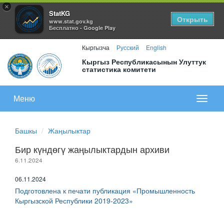
×
StatKG
Открыть
www.stat.gov.kg
Бесплатно - Google Play
Кыргызча
Русский
English
Кыргыз Республикасынын Улуттук
статистика комитети
Меню
Показа
меню
Башкы
Жаңылыктар
Бир күндөгү жаңылыктардын архиви
6.11.2024
06.11.2024
Подготовлена к печати публикация «Промышленность
Кыргызской Республики 2019-2023»