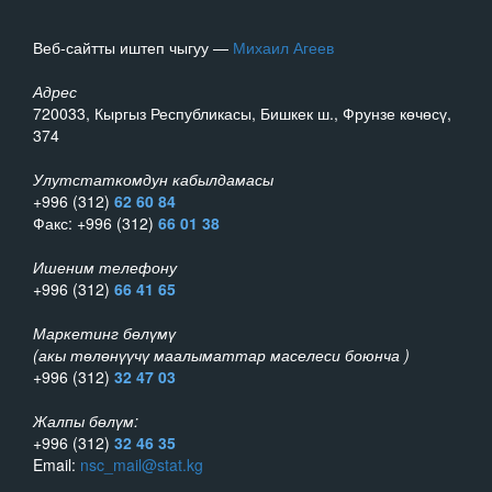
Веб-сайтты иштеп чыгуу —
Михаил Агеев
Адрес
720033, Кыргыз Республикасы, Бишкек ш., Фрунзе көчөсү,
374
Улутстаткомдун кабылдамасы
+996 (312)
62 60 84
Факс: +996 (312)
66 01 38
Ишеним телефону
+996 (312)
66 41 65
Маркетинг бөлүмү
(акы төлөнүүчү маалыматтар маселеси боюнча )
+996 (312)
32 47 03
Жалпы бөлүм:
+996 (312)
32 46 35
Email:
nsc_mail@stat.kg