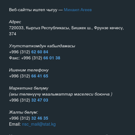
Веб-сайтты иштеп чыгуу —
Михаил Агеев
Адрес
720033, Кыргыз Республикасы, Бишкек ш., Фрунзе көчөсү,
374
Улутстаткомдун кабылдамасы
+996 (312)
62 60 84
Факс: +996 (312)
66 01 38
Ишеним телефону
+996 (312)
66 41 65
Маркетинг бөлүмү
(акы төлөнүүчү маалыматтар маселеси боюнча )
+996 (312)
32 47 03
Жалпы бөлүм:
+996 (312)
32 46 35
Email:
nsc_mail@stat.kg