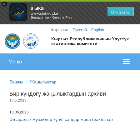
×
StatKG
Открыть
www.stat.gov.kg
Бесплатно - Google Play
Кыргызча
Русский
English
Кыргыз Республикасынын Улуттук
статистика комитети
Меню
Показа
меню
Башкы
Жаңылыктар
Бир күндөгү жаңылыктардын архиви
18.5.2023
18.05.2023
Эл аралык музейлер күнү: сандар жана фактылар