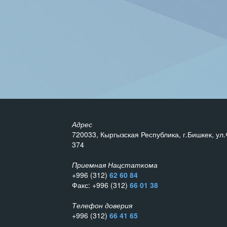
Адрес
720033, Кыргызская Республика, г.Бишкек, ул.
374
Приемная Нацстаткома
+996 (312)
62 60 84
Факс: +996 (312)
66 01 38
Телефон доверия
+996 (312)
66 41 65