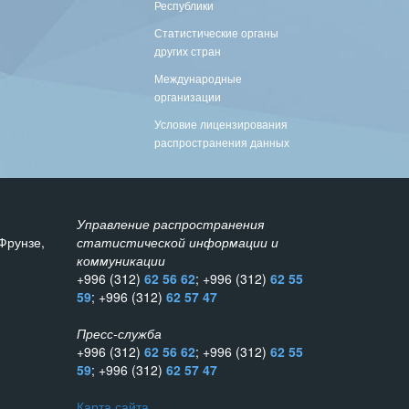
Республики
Статистические органы
других стран
Международные
организации
Условие лицензирования
распространения данных
Управление распространения
Фрунзе,
статистической информации и
коммуникации
+996 (312)
62 56 62
; +996 (312)
62 55
59
; +996 (312)
62 57 47
Пресс-служба
+996 (312)
62 56 62
; +996 (312)
62 55
59
; +996 (312)
62 57 47
Карта сайта