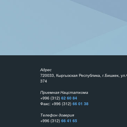
Адрес
720033, Кыргызская Республика, г.Бишкек, ул.
374
Приемная Нацстаткома
+996 (312)
62 60 84
Факс: +996 (312)
66 01 38
Телефон доверия
+996 (312)
66 41 65