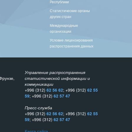
Республики
Статистические органы
других стран
Международные
организации
Условие лицензирования
распространения данных
Управление распространения
Фрунзе,
статистической информации и
коммуникации
+996 (312)
62 56 62
; +996 (312)
62 55
59
; +996 (312)
62 57 47
Пресс-служба
+996 (312)
62 56 62
; +996 (312)
62 55
59
; +996 (312)
62 57 47
Карта сайта