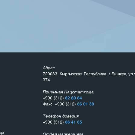
Адрес
720033, Кыргызская Республика, г.Бишкек, ул.
374
Приемная Нацстаткома
+996 (312)
62 60 84
Факс: +996 (312)
66 01 38
Телефон доверия
+996 (312)
66 41 65
да
Отдел маркетинга