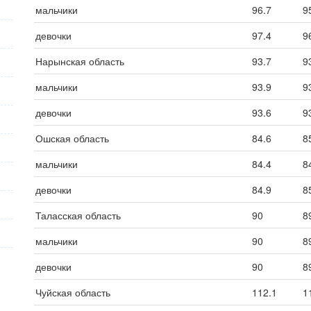
мальчики
96.7
9
девочки
97.4
9
Нарынская область
93.7
9
мальчики
93.9
9
девочки
93.6
9
Ошская область
84.6
8
мальчики
84.4
8
девочки
84.9
8
Таласская область
90
8
мальчики
90
8
девочки
90
8
Чуйская область
112.1
1