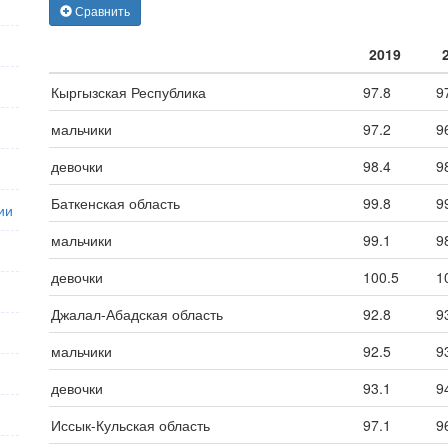
Сравнить
2019
Кыргызская Республика
97.8
9
мальчики
97.2
9
девочки
98.4
9
Баткенская область
99.8
9
ии
мальчики
99.1
9
девочки
100.5
1
Джалал-Абадская область
92.8
9
мальчики
92.5
9
девочки
93.1
9
Иссык-Кульская область
97.1
9