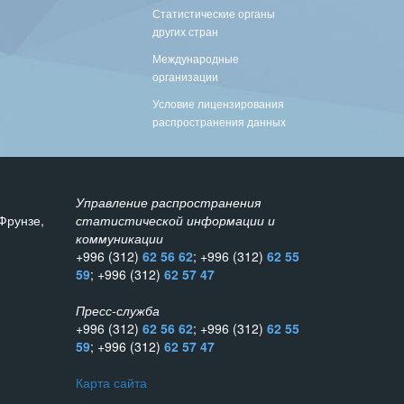
Статистические органы
других стран
Международные
организации
Условие лицензирования
распространения данных
Управление распространения
Фрунзе,
статистической информации и
коммуникации
+996 (312)
62 56 62
; +996 (312)
62 55
59
; +996 (312)
62 57 47
Пресс-служба
+996 (312)
62 56 62
; +996 (312)
62 55
59
; +996 (312)
62 57 47
Карта сайта