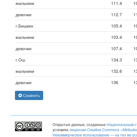
мальчики
111.4
1
девочки
112.7
1
г.Бишкек
105.4
1
мальчики
103.4
1
девочки
107.4
1
г.Ош
134.3
1
мальчики
132.6
1
девочки
136
1
Сравнить
Открытые данные
, созданные
Национальным ст
условиях
лицензии Creative Commons «Attribut
Некоммерческое использование — на тех же ус