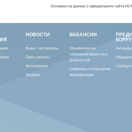
Основано на данных с официального сайта НС
НОВОСТИ
ВАКАНСИИ
ПРЕД
ИЯ
КОРР
вания
Видео - материалы
Объявления на
Антикорр
замещение вакантных
банка
Пресс-релизы
Обращен
должностей
Фотогалерея
Сообщить
Семинары и повышение
Тендеры
квалификации