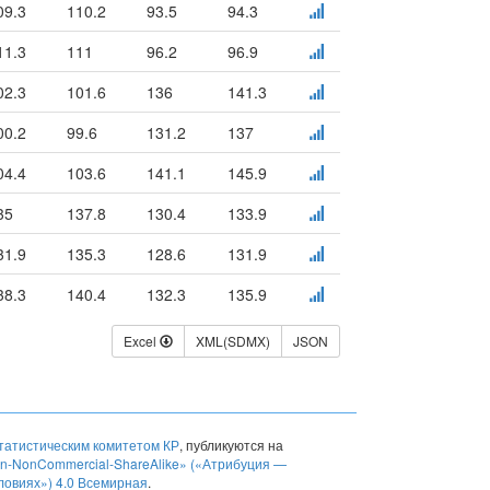
09.3
110.2
93.5
94.3
11.3
111
96.2
96.9
02.3
101.6
136
141.3
00.2
99.6
131.2
137
04.4
103.6
141.1
145.9
35
137.8
130.4
133.9
31.9
135.3
128.6
131.9
38.3
140.4
132.3
135.9
Excel
XML(SDMX)
JSON
атистическим комитетом КР
, публикуются на
ion-NonCommercial-ShareAlike» («Атрибуция —
ловиях») 4.0 Всемирная
.