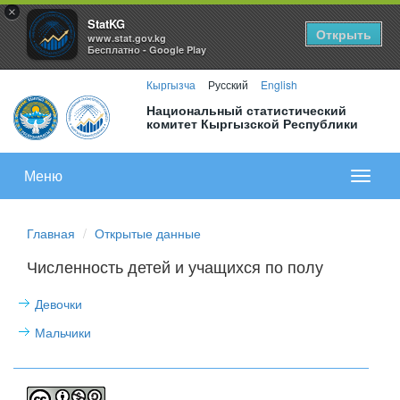
×
StatKG
Открыть
www.stat.gov.kg
Бесплатно - Google Play
Кыргызча
Русский
English
Национальный статистический
комитет Кыргызской Республики
Меню
Показа
меню
Главная
Открытые данные
Численность детей и учащихся по полу
Девочки
Мальчики