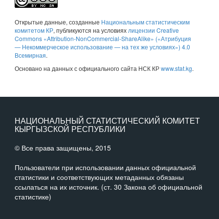
Открытые данные
, созданные
Национальным статистическим
комитетом КР
, публикуются на условиях
лицензии Creative
Commons «Attribution-NonCommercial-ShareAlike» («Атрибуция
— Некоммерческое использование — на тех же условиях») 4.0
Всемирная
.
Основано на данных с официального сайта НСК КР
www.stat.kg
.
НАЦИОНАЛЬНЫЙ СТАТИСТИЧЕСКИЙ КОМИТЕТ
КЫРГЫЗСКОЙ РЕСПУБЛИКИ
© Все права защищены, 2015
Пользователи при использовании данных официальной
статистики и соответствующих метаданных обязаны
ссылаться на их источник. (ст. 30 Закона об официальной
статистике)