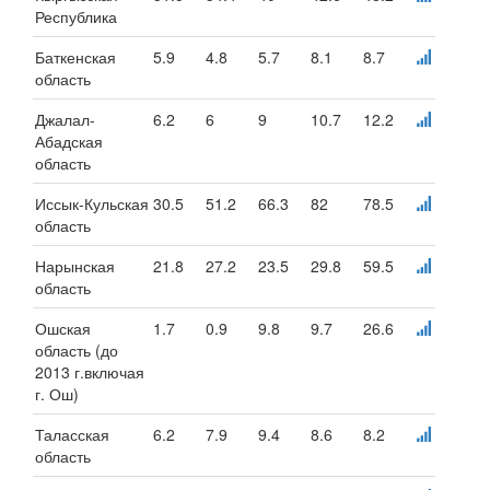
Республика
Баткенская
5.9
4.8
5.7
8.1
8.7
область
Джалал-
6.2
6
9
10.7
12.2
Абадская
область
Иссык-Кульская
30.5
51.2
66.3
82
78.5
область
Нарынская
21.8
27.2
23.5
29.8
59.5
область
Ошская
1.7
0.9
9.8
9.7
26.6
область (до
2013 г.включая
г. Ош)
Таласская
6.2
7.9
9.4
8.6
8.2
область