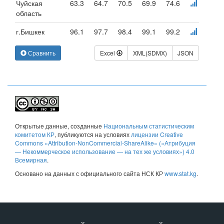
Чуйская
63.3
64.7
70.5
69.9
74.6
область
г.Бишкек
96.1
97.7
98.4
99.1
99.2
Сравнить
Excel
XML(SDMX)
JSON
Открытые данные
, созданные
Национальным статистическим
комитетом КР
, публикуются на условиях
лицензии Creative
Commons «Attribution-NonCommercial-ShareAlike» («Атрибуция
— Некоммерческое использование — на тех же условиях») 4.0
Всемирная
.
Основано на данных с официального сайта НСК КР
www.stat.kg
.