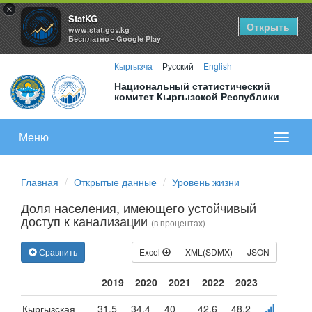
×
StatKG
Открыть
www.stat.gov.kg
Бесплатно - Google Play
Кыргызча
Русский
English
Национальный статистический
комитет Кыргызской Республики
Меню
Показа
меню
Главная
Открытые данные
Уровень жизни
Доля населения, имеющего устойчивый
доступ к канализации
(в процентах)
Сравнить
Excel
XML(SDMX)
JSON
2019
2020
2021
2022
2023
Кыргызская
31.5
34.4
40
42.6
48.2