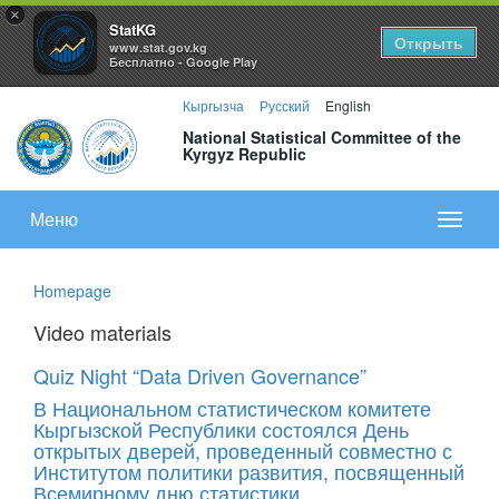
×
StatKG
Открыть
www.stat.gov.kg
Бесплатно - Google Play
Кыргызча
Русский
English
National Statistical Committee of the
Kyrgyz Republic
Меню
Показа
меню
Homepage
Video materials
Quiz Night “Data Driven Governance”
В Национальном статистическом комитете
Кыргызской Республики состоялся День
открытых дверей, проведенный совместно с
Институтом политики развития, посвященный
Всемирному дню статистики