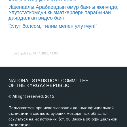
Ишенаалы Арабаевдын өмүр баяны жөнүндө,
Улутстаткомдун кызматкерлери тарабынан
даярдалган видео баян
"Улут болсом, тилим менен улутмун!"
Last updating: 07.11.2025, 14:00
NATIONAL STATISTICAL COMMITTEE
OF THE KYRGYZ REPUBLIC
© All right reserved, 2015
Пользователи при использовании данных официальной
статистики и соответствующих метаданных обязаны
ссылаться на их источник. (ст. 30 Закона об официальной
статистике)