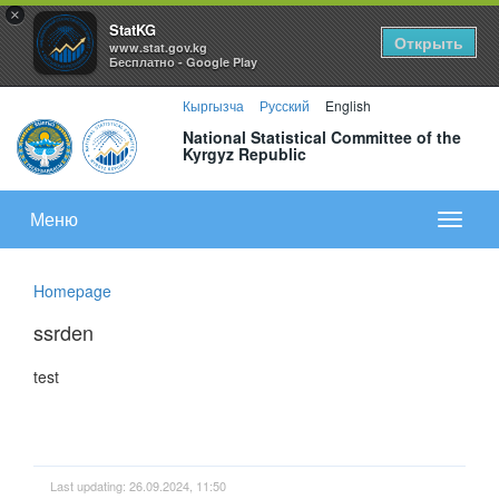
×
StatKG
Открыть
www.stat.gov.kg
Бесплатно - Google Play
Кыргызча
Русский
English
National Statistical Committee of the
Kyrgyz Republic
Меню
Показа
меню
Homepage
ssrden
test
Last updating: 26.09.2024, 11:50