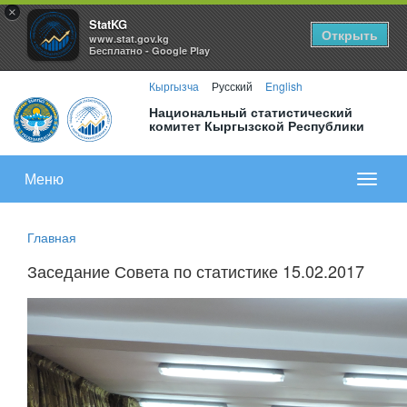
×
StatKG
Открыть
www.stat.gov.kg
Бесплатно - Google Play
Кыргызча
Русский
English
Национальный статистический
комитет Кыргызской Республики
Меню
Показа
меню
Главная
Заседание Совета по статистике 15.02.2017