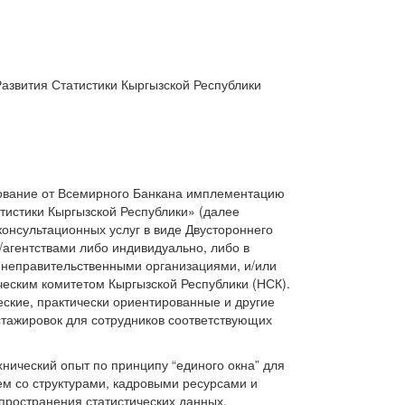
ия Статистики Кыргызской Республики
ование от Всемирного Банкана имплементацию
тистики Кыргызской Республики» (далее
консультационных услуг в виде Двустороннего
агентствами либо индивидуально, либо в
 неправительственными организациями, и/или
еским комитетом Кыргызской Республики (НСК).
еские, практически ориентированные и другие
 стажировок для сотрудников соответствующих
нический опыт по принципу “единого окна” для
ем со структурами, кадровыми ресурсами и
ространения статистических данных,