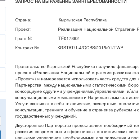
ЗАПРОС НА ВЫРАЖЕНИЕ ЗАИНТЕРЕСОВАННОСТИ
Страна: Кыргызская Республика
Проект: Реализация Национальной Стратегии Развит
Грант № TF017862
Контракт № KGSTAT/1-4/QCBS/2015/01/TWP
Правительство Кыргызской Республики получило финансир
проекта «Реализация Национальной стратегии развития ста
«Проект») и намеревается использовать часть средств для 
Партнерства между национальными статистическими бюро/
консорциуме сдругими учреждениями/управлениями, и/или
консультационными компаниями и Национальным статистич
Услуги включают в себя технические, экспертные, аналитич
консультации, тренинги и обучение в странеиза рубежом и
государственных учреждений.
Двустороннее Партнерство предоставляет необходимый тех
развития современных и эффективных статистических сист
навыками управления, необходимыми для получения и расп