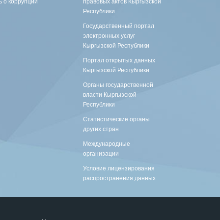
 о коррупции
правовых актов Кыргызской
Республики
Государственный портал
электронных услуг
Кыргызской Республики
Портал открытых данных
Кыргызской Республики
Органы государственной
власти Кыргызской
Республики
Статистические органы
других стран
Международные
организации
Условие лицензирования
распространения данных