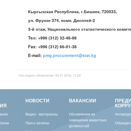
Кыргызская Республика, г.Бишкек, 720033,
ул. Фрунзе 374, комн. Дисплей-2
3-й этаж, Национального статистического комит
Te
л
: +996 (312) 32-46-98
Fax: +996 (312) 66-01-38
E-mail:
pmg.procurement@stat.kg
Последнее обновление: 04.01.2016, 17:22
НОВОСТИ
ВАКАНСИИ
ПРЕД
ИЯ
КОРР
вания
Видео - материалы
Объявления на
Антикорр
замещение вакантных
банка
Пресс-релизы
Обращен
должностей