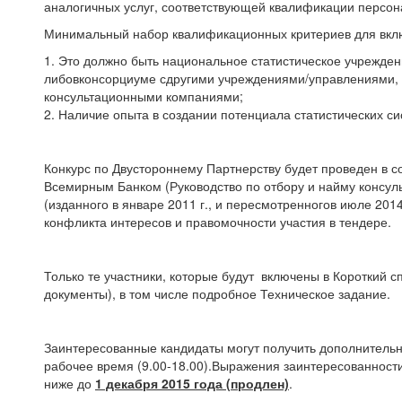
аналогичных услуг, соответствующей квалификации персонал
Минимальный набор квалификационных критериев для включ
1. Это должно быть национальное статистическое учрежден
либовконсорциуме сдругими учреждениями/управлениями, 
консультационными компаниями;
2. Наличие опыта в создании потенциала статистических си
Конкурс по Двустороннему Партнерству будет проведен в с
Всемирным Банком (Руководство по отбору и найму консу
(изданного в январе 2011 г., и пересмотренногов июле 2014
конфликта интересов и правомочности участия в тендере.
Только те участники, которые будут включены в Короткий 
документы), в том числе подробное Техническое задание.
Заинтересованные кандидаты могут получить дополнитель
рабочее время (9.00-18.00).Выражения заинтересованност
ниже до
1 декабря 2015 года (продлен)
.