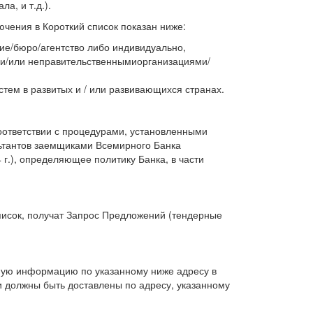
а, и т.д.).
ения в Короткий список показан ниже:
ие/бюро/агентство либо индивидуально,
и/или неправительственнымиорганизациями/
стем в развитых и / или развивающихся странах.
оответствии с процедурами, установленными
льтантов заемщиками Всемирного Банка
 г.), определяющее политику Банка, в части
список, получат Запрос Предложений (тендерные
ную информацию по указанному ниже адресу в
и должны быть доставлены по адресу, указанному