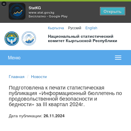
×
StatKG
Открыть
www.stat.gov.kg
Бесплатно - Google Play
Кыргызча
Русский
English
Национальный статистический
комитет Кыргызской Республики
Меню
Показа
меню
Главная
Новости
Подготовлена к печати статистическая
публикация «Информационный бюллетень по
продовольственной безопасности и
бедности» за III квартал 2024г.
Дата публикации:
26.11.2024